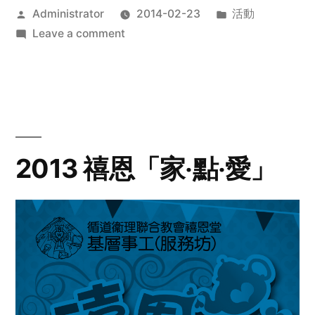
Posted
Posted
Administrator
2014-02-23
活動
by
on
in
Leave a comment
2014
年
探
訪
活
動
2013 禧恩「家‧點‧愛」
預
告