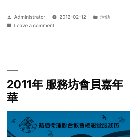
Posted
Posted
Administrator
2012-02-12
活動
by
on
in
Leave a comment
2012
步
行
籌
款
愛
2011年 服務坊會員嘉年
心
華
齊
展
步
關
懷
與