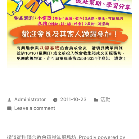
Posted
Posted
Administrator
2011-10-23
活動
by
on
in
Leave a comment
2011
年
服
循道衛理聯合教會禧恩堂服務坊
,
Proudly powered by