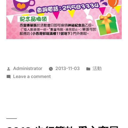
Posted
Posted
Administrator
2013-11-03
活動
by
on
in
Leave a comment
2013
禧
恩
「家‧
點‧
愛」