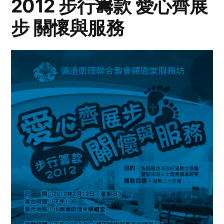
2012 步行籌款 愛心齊展
步 關懷與服務