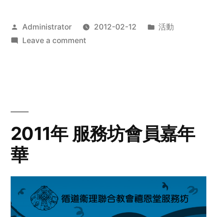
Posted
Posted
Administrator
2012-02-12
活動
by
on
in
Leave a comment
2012
步
行
籌
款
愛
2011年 服務坊會員嘉年
心
華
齊
展
步
關
懷
與