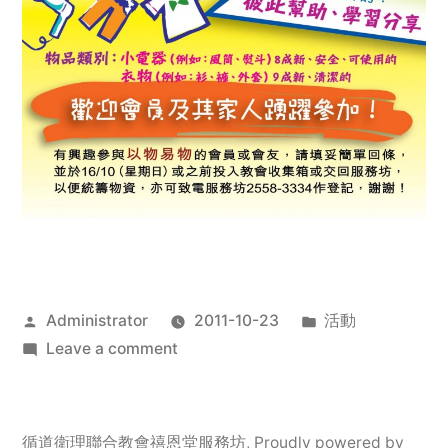
Posted
Posted
Administrator
2011-10-23
活動
by
on
in
Leave a comment
2011
年
服
循道衛理聯合教會禧恩堂服務坊
,
Proudly powered by