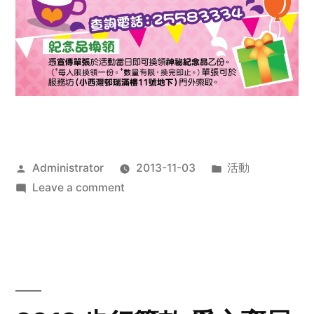
Posted
Posted
Administrator
2013-11-03
活動
by
on
in
Leave a comment
2013
禧
恩
「家‧
點‧
愛」