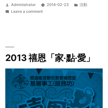
Posted
Posted
Administrator
2014-02-23
活動
by
on
in
Leave a comment
2014
年
探
訪
活
動
2013 禧恩「家‧點‧愛」
預
告