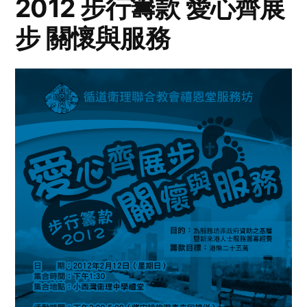
2012 步行籌款 愛心齊展
步 關懷與服務