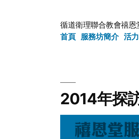
Skip
to
循道衛理聯合教會禧恩
content
首頁
服務坊簡介
活力
2014年探