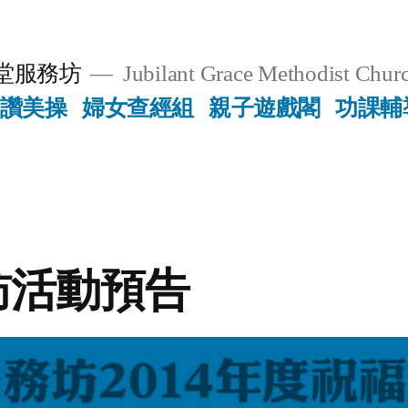
堂服務坊
Jubilant Grace Methodist Churc
讚美操
婦女查經組
親子遊戲閣
功課輔
訪活動預告