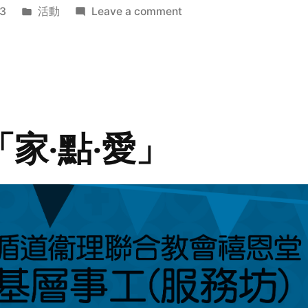
Posted
on
3
活動
Leave a comment
in
2014
年
探
訪
活
動
「家‧點‧愛」
預
告