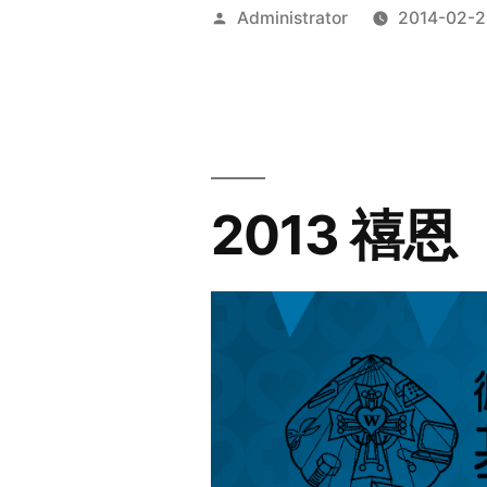
Posted
Administrator
2014-02-2
by
2013 禧恩