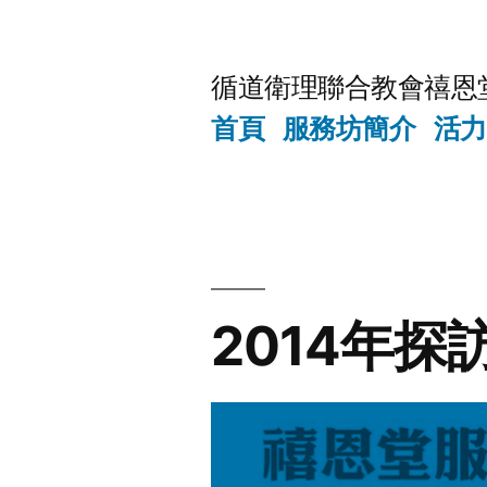
Skip
to
循道衛理聯合教會禧恩
content
首頁
服務坊簡介
活力
2014年探