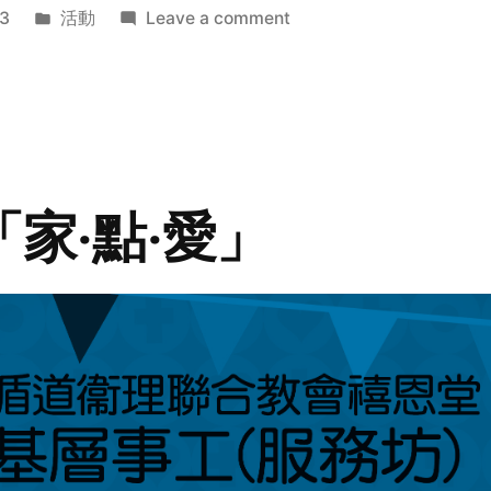
Posted
on
3
活動
Leave a comment
in
2014
年
探
訪
活
動
「家‧點‧愛」
預
告