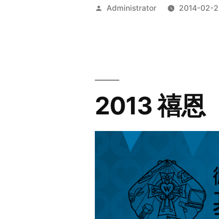
Posted
Administrator
2014-02-2
by
2013 禧恩