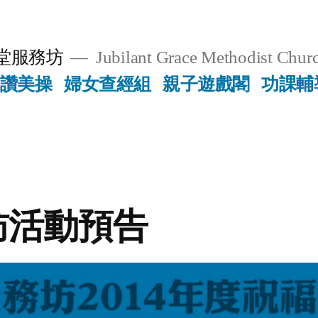
堂服務坊
Jubilant Grace Methodist Churc
讚美操
婦女查經組
親子遊戲閣
功課輔
訪活動預告