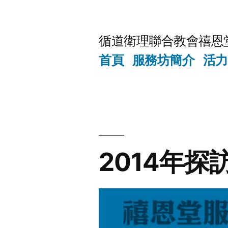
Skip
to
循道衛理聯合教會禧恩
content
首頁
服務坊簡介
活力
2014年探