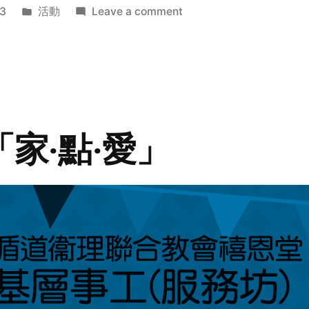
Posted
on
3
活動
Leave a comment
in
2014
年
探
訪
活
動
「家‧點‧愛」
預
告