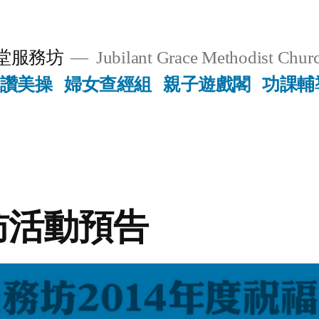
堂服務坊
Jubilant Grace Methodist Churc
讚美操
婦女查經組
親子遊戲閣
功課輔
訪活動預告