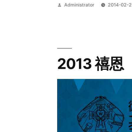
Posted
Administrator
2014-02-2
by
2013 禧恩