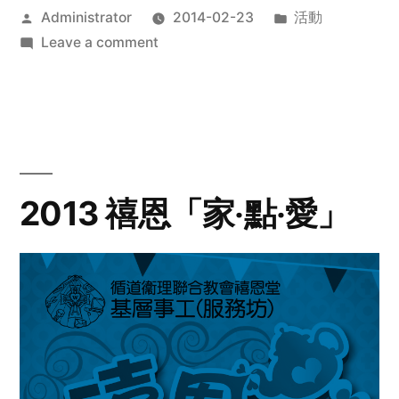
Posted
Posted
Administrator
2014-02-23
活動
by
on
in
Leave a comment
2014
年
探
訪
活
動
2013 禧恩「家‧點‧愛」
預
告