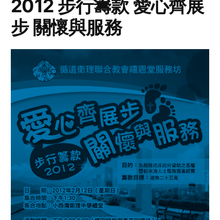
2012 步行籌款 愛心齊展
步 關懷與服務