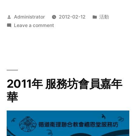
Posted
Posted
Administrator
2012-02-12
活動
by
on
in
Leave a comment
2012
步
行
籌
款
愛
2011年 服務坊會員嘉年
心
華
齊
展
步
關
懷
與