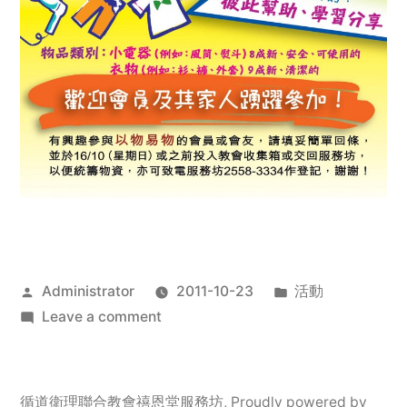
Posted
Posted
Administrator
2011-10-23
活動
by
on
in
Leave a comment
2011
年
服
循道衛理聯合教會禧恩堂服務坊
,
Proudly powered by