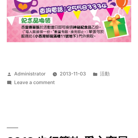
Posted
Posted
Administrator
2013-11-03
活動
by
on
in
Leave a comment
2013
禧
恩
「家‧
點‧
愛」