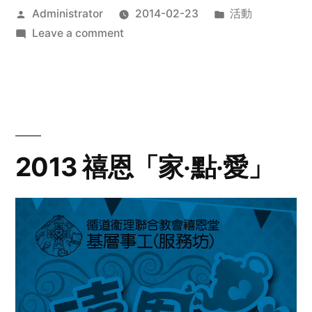
Posted
Posted
Administrator
2014-02-23
活動
by
on
in
Leave a comment
2014
年
探
訪
活
動
2013 禧恩「家‧點‧愛」
預
告