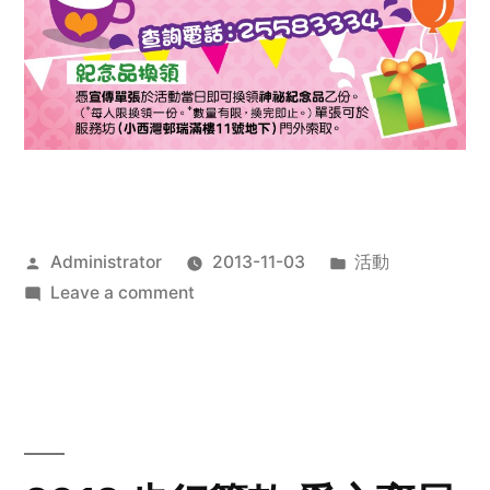
Posted
Posted
Administrator
2013-11-03
活動
by
on
in
Leave a comment
2013
禧
恩
「家‧
點‧
愛」