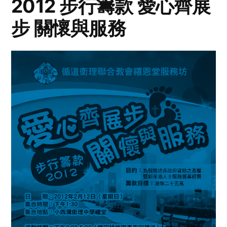
2012 步行籌款 愛心齊展
步 關懷與服務