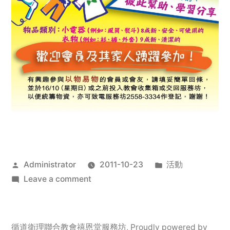
Posted
Posted
Administrator
2011-10-23
活動
by
on
in
Leave a comment
2011
年
服
循道衛理聯合教會禧恩堂服務坊
,
Proudly powered by