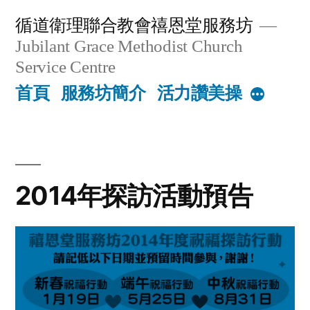
Skip
循道衛理聯合教會禧恩堂服務坊
to
Jubilant Grace Methodist Church
content
Service Centre
首頁
服務坊簡介
活力讚美操
More
2014年探訪活動預告