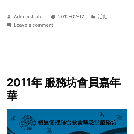
Posted
Posted
Administrator
2012-02-12
活動
by
on
in
Leave a comment
2012
步
行
籌
款
愛
2011年 服務坊會員嘉年
心
華
齊
展
步
關
懷
與