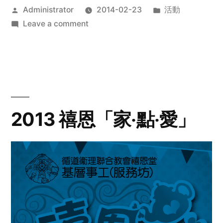
Posted
Posted
Administrator
2014-02-23
活動
by
on
in
Leave a comment
2014
年
探
訪
活
動
2013 禧恩「家‧點‧愛」
預
告