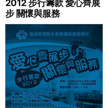
2012 步行籌款 愛心齊展
步 關懷與服務