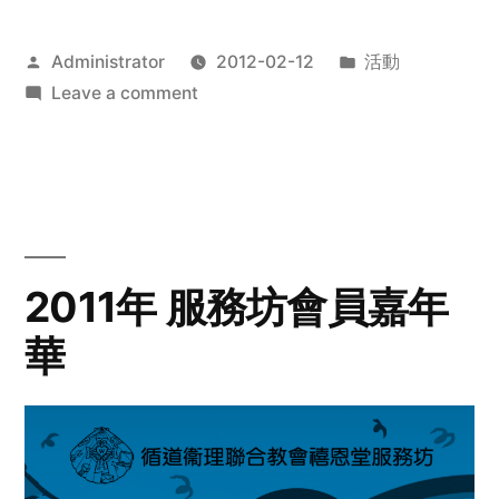
Posted
Posted
Administrator
2012-02-12
活動
by
on
in
Leave a comment
2012
步
行
籌
款
愛
2011年 服務坊會員嘉年
心
華
齊
展
步
關
懷
與