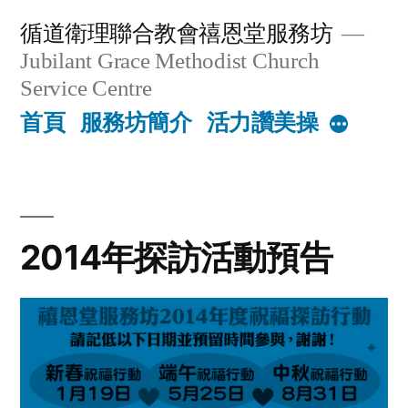
Skip
循道衛理聯合教會禧恩堂服務坊
to
Jubilant Grace Methodist Church
content
Service Centre
首頁
服務坊簡介
活力讚美操
More
2014年探訪活動預告