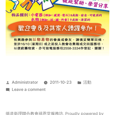
Posted
Posted
Administrator
2011-10-23
活動
by
on
in
Leave a comment
2011
年
服
循道衛理聯合教會禧恩堂服務坊
,
Proudly powered by