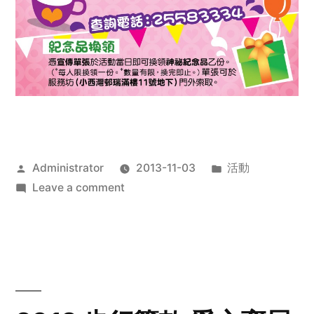
Posted
Posted
Administrator
2013-11-03
活動
by
on
in
Leave a comment
2013
禧
恩
「家‧
點‧
愛」