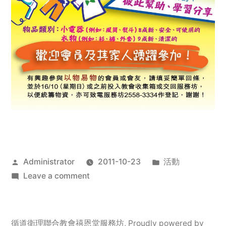
Posted
Posted
Administrator
2011-10-23
活動
by
on
in
Leave a comment
2011
年
服
循道衛理聯合教會禧恩堂服務坊
,
Proudly powered by