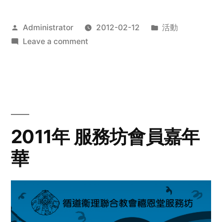
Posted
Posted
Administrator
2012-02-12
活動
by
on
in
Leave a comment
2012
步
行
籌
款
愛
2011年 服務坊會員嘉年
心
華
齊
展
步
關
懷
與