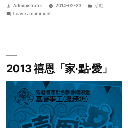
Posted
Posted
Administrator
2014-02-23
活動
by
on
in
Leave a comment
2014
年
探
訪
活
動
2013 禧恩「家‧點‧愛」
預
告