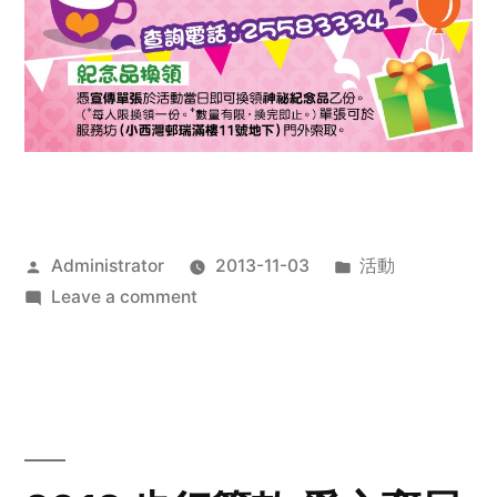
Posted
Posted
Administrator
2013-11-03
活動
by
on
in
Leave a comment
2013
禧
恩
「家‧
點‧
愛」