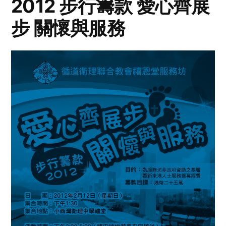
2012 步行籌款 愛心齊展
步 關懷與服務