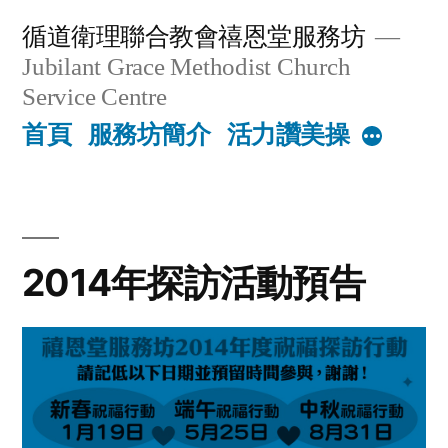
Skip
循道衛理聯合教會禧恩堂服務坊
to
Jubilant Grace Methodist Church
content
Service Centre
首頁
服務坊簡介
活力讚美操
More
2014年探訪活動預告