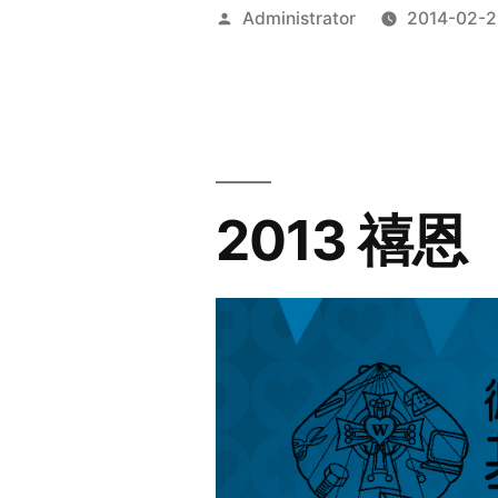
Posted
Administrator
2014-02-2
by
2013 禧恩