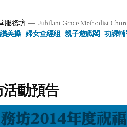
堂服務坊
Jubilant Grace Methodist Churc
讚美操
婦女查經組
親子遊戲閣
功課輔
訪活動預告