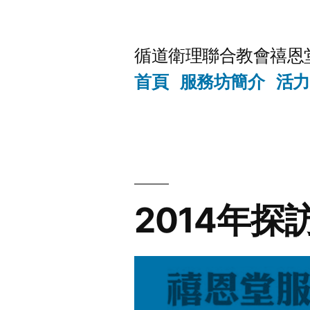
Skip
to
循道衛理聯合教會禧恩
content
首頁
服務坊簡介
活力
2014年探