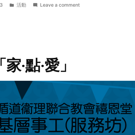
Posted
on
3
活動
Leave a comment
in
2014
年
探
訪
活
動
「家‧點‧愛」
預
告