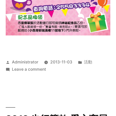
Posted
Posted
Administrator
2013-11-03
活動
by
on
in
Leave a comment
2013
禧
恩
「家‧
點‧
愛」