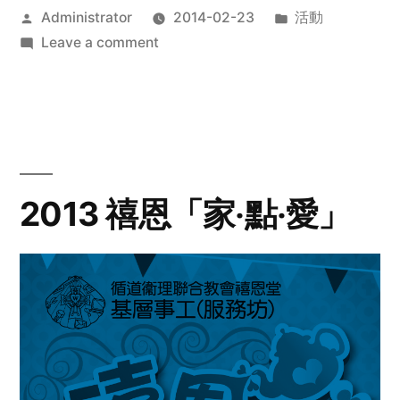
Posted
Posted
Administrator
2014-02-23
活動
by
on
in
Leave a comment
2014
年
探
訪
活
動
2013 禧恩「家‧點‧愛」
預
告