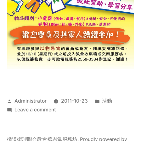
Posted
Posted
Administrator
2011-10-23
活動
by
on
in
Leave a comment
2011
年
服
循道衛理聯合教會禧恩堂服務坊
,
Proudly powered by