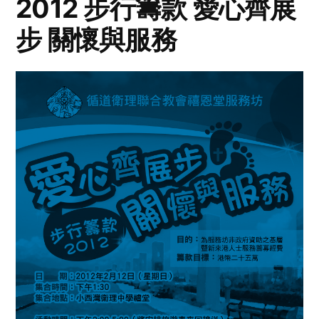
2012 步行籌款 愛心齊展
步 關懷與服務