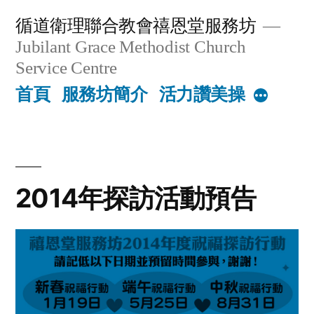
Skip
循道衛理聯合教會禧恩堂服務坊
to
Jubilant Grace Methodist Church
content
Service Centre
首頁
服務坊簡介
活力讚美操
More
2014年探訪活動預告