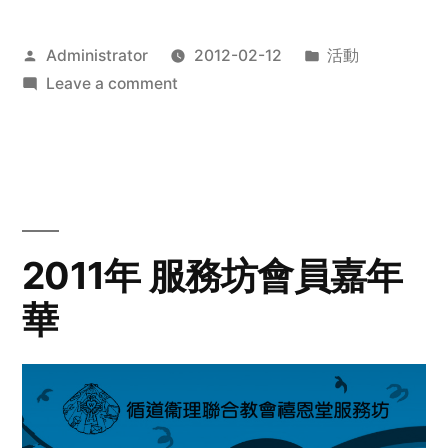
Posted
Posted
Administrator
2012-02-12
活動
by
on
in
Leave a comment
2012
步
行
籌
款
愛
2011年 服務坊會員嘉年
心
華
齊
展
步
關
懷
與