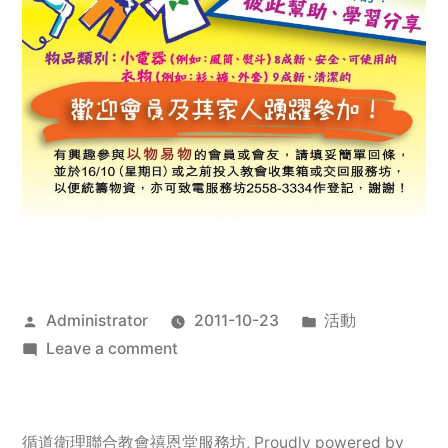
Posted
Posted
Administrator
2011-10-23
活動
by
on
in
Leave a comment
2011
年
服
循道衛理聯合教會禧恩堂服務坊
,
Proudly powered by