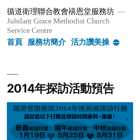
Skip
循道衛理聯合教會禧恩堂服務坊
to
Jubilant Grace Methodist Church
content
Service Centre
首頁
服務坊簡介
活力讚美操
More
2014年探訪活動預告