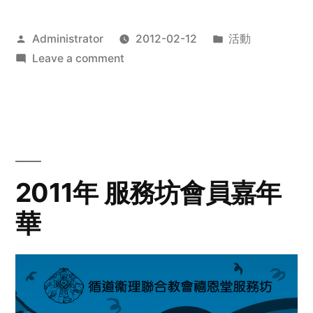
Posted
Posted
Administrator
2012-02-12
活動
by
on
in
Leave a comment
2012
步
行
籌
款
愛
2011年 服務坊會員嘉年
心
華
齊
展
步
關
懷
與