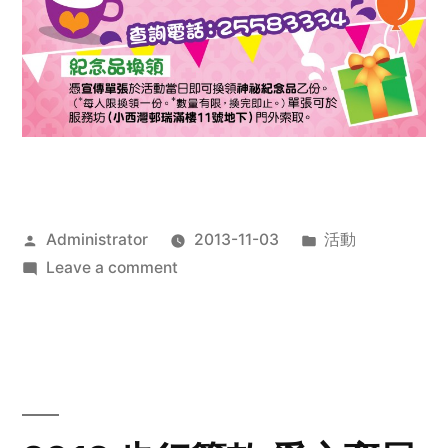
Posted
Posted
Administrator
2013-11-03
活動
by
on
in
Leave a comment
2013
禧
恩
「家‧
點‧
愛」