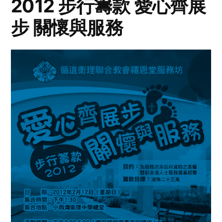
2012 步行籌款 愛心齊展
步 關懷與服務