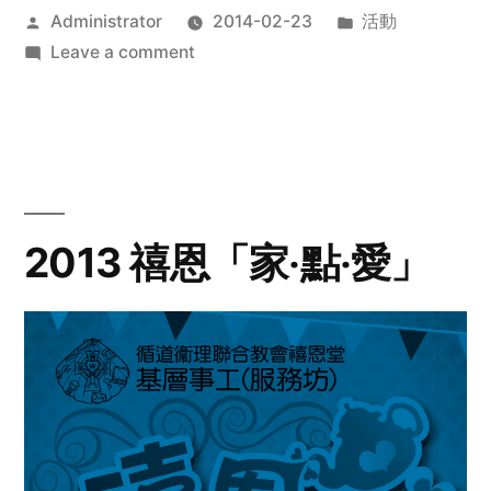
Posted
Posted
Administrator
2014-02-23
活動
by
on
in
Leave a comment
2014
年
探
訪
活
動
2013 禧恩「家‧點‧愛」
預
告