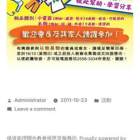
Posted
Posted
Administrator
2011-10-23
活動
by
on
in
Leave a comment
2011
年
服
循道衛理聯合教會禧恩堂服務坊
,
Proudly powered by