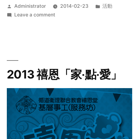
Posted
Posted
Administrator
2014-02-23
活動
by
on
in
Leave a comment
2014
年
探
訪
活
動
2013 禧恩「家‧點‧愛」
預
告