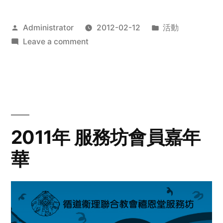
Posted
Posted
Administrator
2012-02-12
活動
by
on
in
Leave a comment
2012
步
行
籌
款
愛
2011年 服務坊會員嘉年
心
華
齊
展
步
關
懷
與