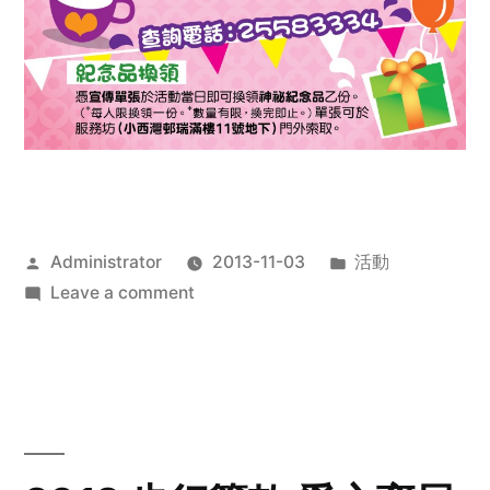
Posted
Posted
Administrator
2013-11-03
活動
by
on
in
Leave a comment
2013
禧
恩
「家‧
點‧
愛」