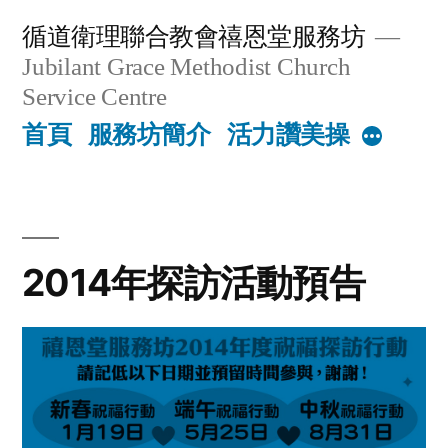
Skip
循道衛理聯合教會禧恩堂服務坊
to
Jubilant Grace Methodist Church
content
Service Centre
首頁
服務坊簡介
活力讚美操
More
2014年探訪活動預告