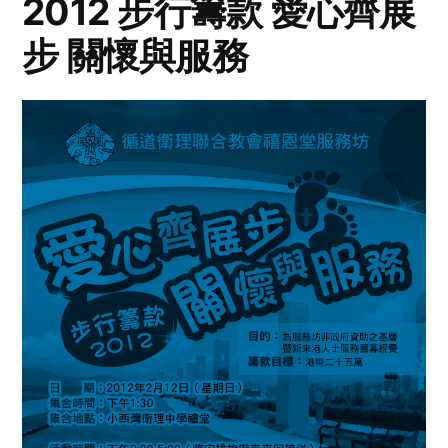
2012 步行籌款 愛心齊展
步 關懷與服務