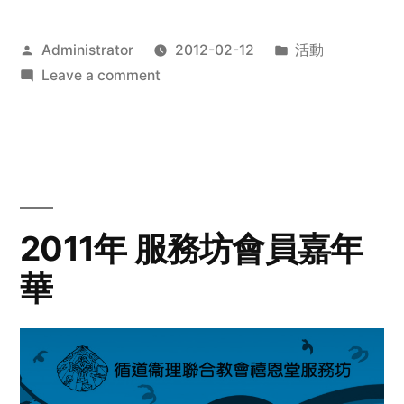
Posted
Posted
Administrator
2012-02-12
活動
by
on
in
Leave a comment
2012
步
行
籌
款
愛
2011年 服務坊會員嘉年
心
華
齊
展
步
關
懷
與