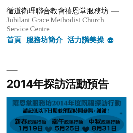
Skip
循道衛理聯合教會禧恩堂服務坊
to
Jubilant Grace Methodist Church
content
Service Centre
首頁
服務坊簡介
活力讚美操
More
2014年探訪活動預告