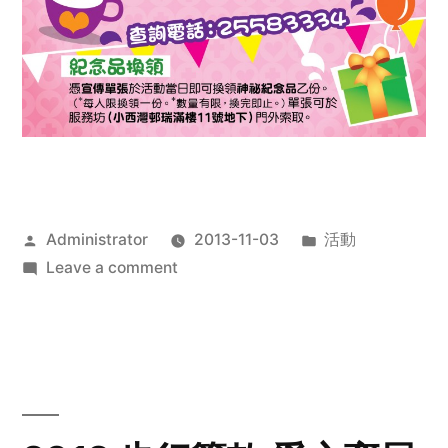
Posted
Posted
Administrator
2013-11-03
活動
by
on
in
Leave a comment
2013
禧
恩
「家‧
點‧
愛」