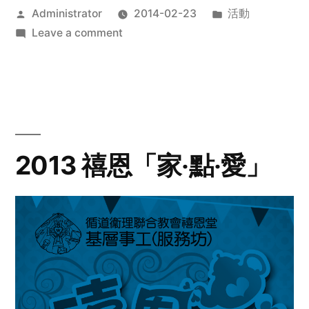
Posted
Posted
Administrator
2014-02-23
活動
by
on
in
Leave a comment
2014
年
探
訪
活
動
2013 禧恩「家‧點‧愛」
預
告