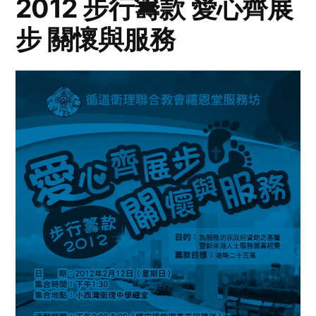
2012 步行籌款 愛心齊展
步 關懷與服務