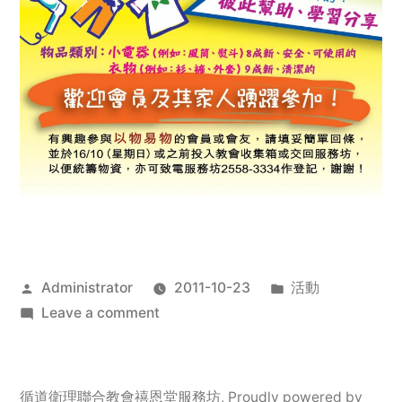
Posted
Posted
Administrator
2011-10-23
活動
by
on
in
Leave a comment
2011
年
服
循道衛理聯合教會禧恩堂服務坊
,
Proudly powered by