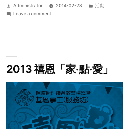
Posted
Posted
Administrator
2014-02-23
活動
by
on
in
Leave a comment
2014
年
探
訪
活
動
2013 禧恩「家‧點‧愛」
預
告