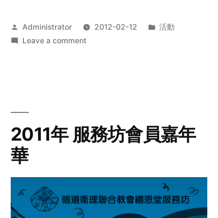
Posted
Posted
Administrator
2012-02-12
活動
by
on
in
Leave a comment
2012
步
行
籌
款
愛
2011年 服務坊會員嘉年
心
華
齊
展
步
關
懷
與