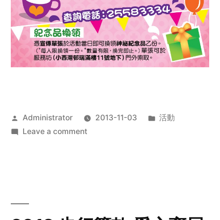
Posted
Posted
Administrator
2013-11-03
活動
by
on
in
Leave a comment
2013
禧
恩
「家‧
點‧
愛」