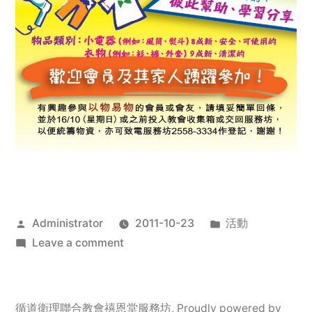
Posted
Posted
Administrator
2011-10-23
活動
by
on
in
Leave a comment
2011
年
服
循道衛理聯合教會禧恩堂服務坊
,
Proudly powered by