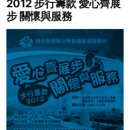
2012 步行籌款 愛心齊展
步 關懷與服務