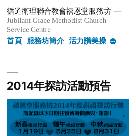
Skip
循道衛理聯合教會禧恩堂服務坊
to
Jubilant Grace Methodist Church
content
Service Centre
首頁
服務坊簡介
活力讚美操
More
2014年探訪活動預告