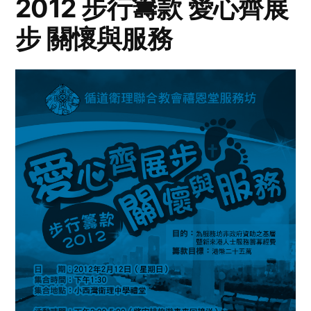
2012 步行籌款 愛心齊展
步 關懷與服務