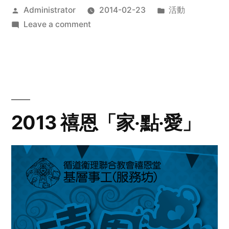
Posted
Posted
Administrator
2014-02-23
活動
by
on
in
Leave a comment
2014
年
探
訪
活
動
2013 禧恩「家‧點‧愛」
預
告