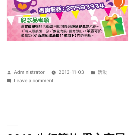
Posted
Posted
Administrator
2013-11-03
活動
by
on
in
Leave a comment
2013
禧
恩
「家‧
點‧
愛」