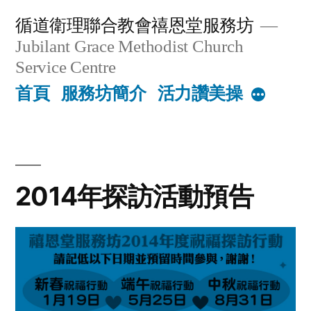
Skip
循道衛理聯合教會禧恩堂服務坊
to
Jubilant Grace Methodist Church
content
Service Centre
首頁
服務坊簡介
活力讚美操
More
2014年探訪活動預告