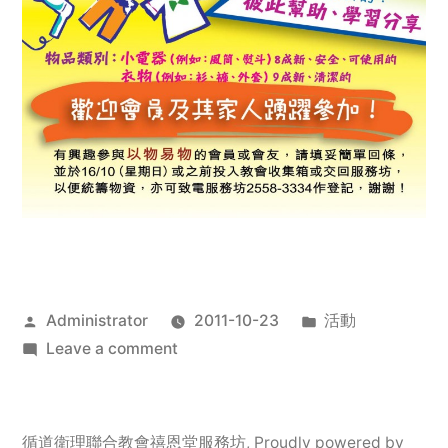
Posted
Posted
Administrator
2011-10-23
活動
by
on
in
Leave a comment
2011
年
服
循道衛理聯合教會禧恩堂服務坊
,
Proudly powered by