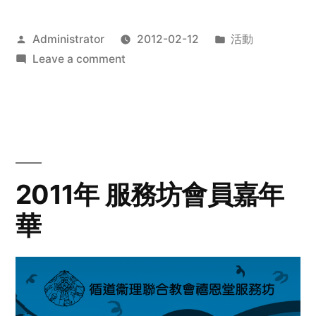
Posted
Posted
Administrator
2012-02-12
活動
by
on
in
Leave a comment
2012
步
行
籌
款
愛
2011年 服務坊會員嘉年
心
華
齊
展
步
關
懷
與