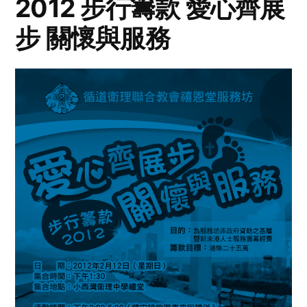
2012 步行籌款 愛心齊展
步 關懷與服務