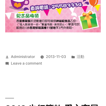
Posted
Posted
Administrator
2013-11-03
活動
by
on
in
Leave a comment
2013
禧
恩
「家‧
點‧
愛」