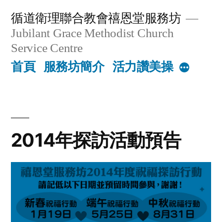
Skip
循道衛理聯合教會禧恩堂服務坊
to
Jubilant Grace Methodist Church
content
Service Centre
首頁
服務坊簡介
活力讚美操
More
2014年探訪活動預告