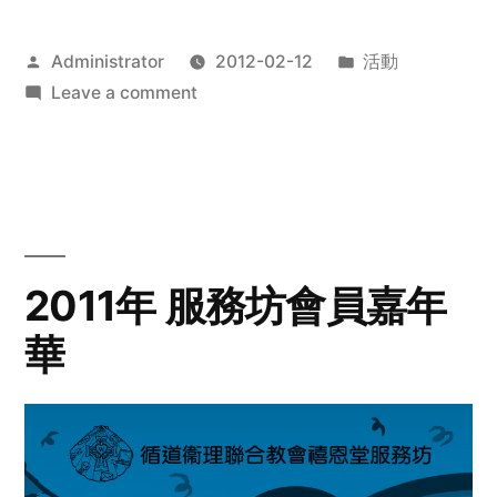
Posted
Posted
Administrator
2012-02-12
活動
by
on
in
Leave a comment
2012
步
行
籌
款
愛
2011年 服務坊會員嘉年
心
華
齊
展
步
關
懷
與