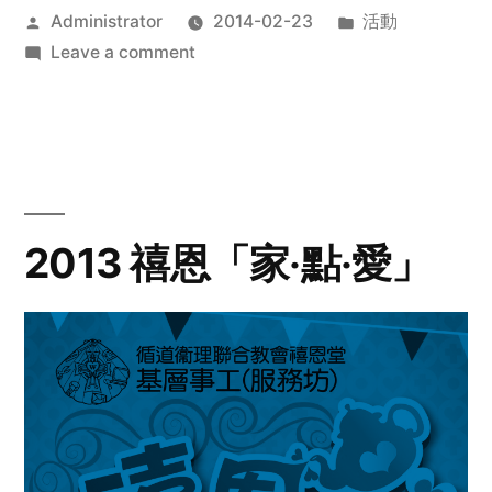
Posted
Posted
Administrator
2014-02-23
活動
by
on
in
Leave a comment
2014
年
探
訪
活
動
2013 禧恩「家‧點‧愛」
預
告