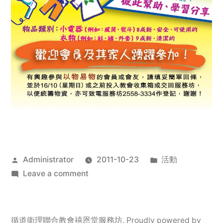
Posted
Posted
Administrator
2011-10-23
活動
by
on
in
Leave a comment
2011
年
服
循道衛理聯合教會禧恩堂服務坊
,
Proudly powered by