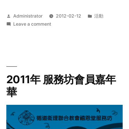
Posted
Posted
Administrator
2012-02-12
活動
by
on
in
Leave a comment
2012
步
行
籌
款
愛
2011年 服務坊會員嘉年
心
華
齊
展
步
關
懷
與