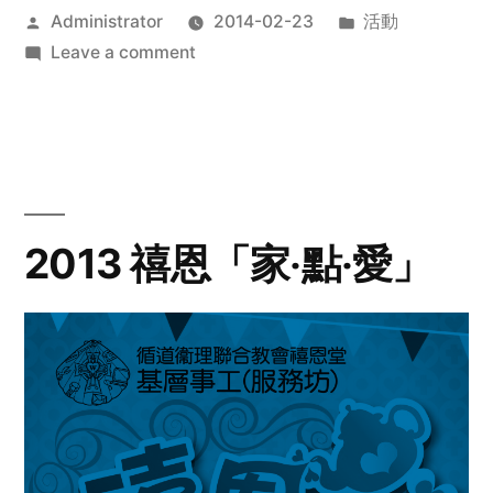
Posted
Posted
Administrator
2014-02-23
活動
by
on
in
Leave a comment
2014
年
探
訪
活
動
2013 禧恩「家‧點‧愛」
預
告