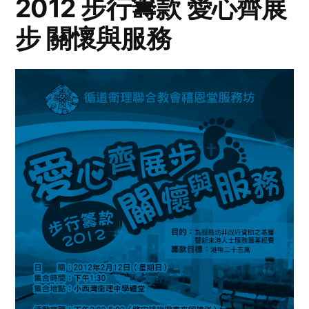
2012 步行籌款 愛心齊展
步 關懷與服務