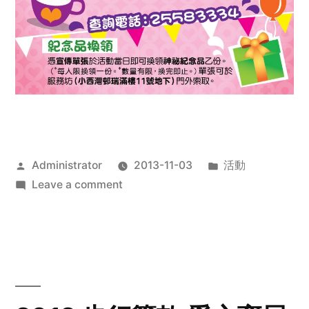
Posted
Posted
Administrator
2013-11-03
活動
by
on
in
Leave a comment
2013
禧
恩
「家‧
點‧
愛」