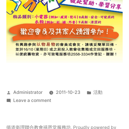
Posted
Posted
Administrator
2011-10-23
活動
by
on
in
Leave a comment
2011
年
服
循道衛理聯合教會禧恩堂服務坊
,
Proudly powered by