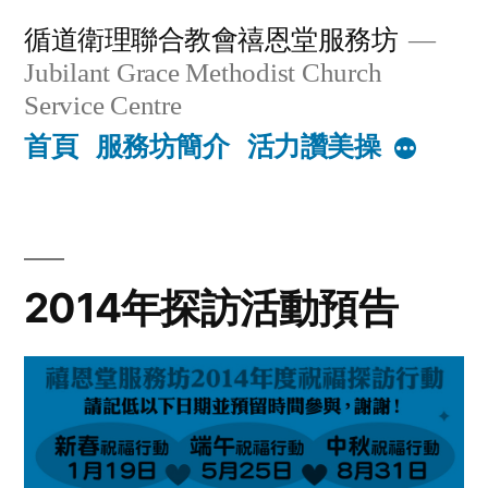
Skip
循道衛理聯合教會禧恩堂服務坊
to
Jubilant Grace Methodist Church
content
Service Centre
首頁
服務坊簡介
活力讚美操
More
2014年探訪活動預告