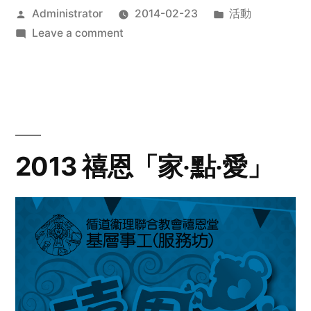
Posted
Posted
Administrator
2014-02-23
活動
by
on
in
Leave a comment
2014
年
探
訪
活
動
2013 禧恩「家‧點‧愛」
預
告