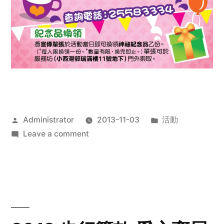
Posted
Posted
Administrator
2013-11-03
活動
by
on
in
Leave a comment
2013
禧
恩
「家‧
點‧
愛」