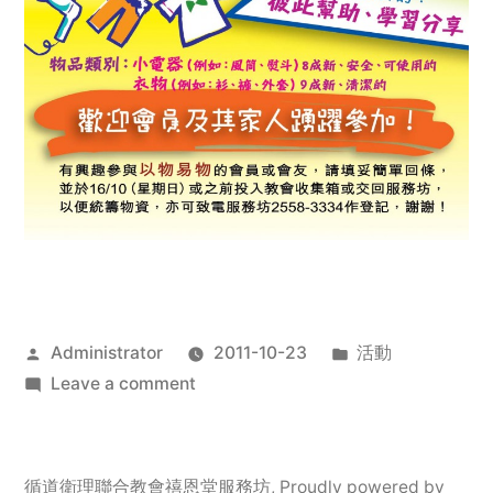
Posted
Posted
Administrator
2011-10-23
活動
by
on
in
Leave a comment
2011
年
服
循道衛理聯合教會禧恩堂服務坊
,
Proudly powered by