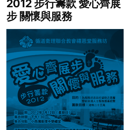
2012 步行籌款 愛心齊展
步 關懷與服務