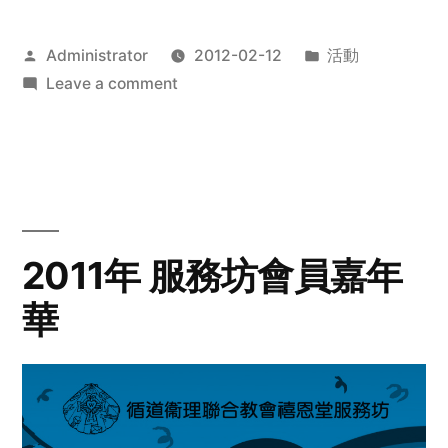
Posted
Posted
Administrator
2012-02-12
活動
by
on
in
Leave a comment
2012
步
行
籌
款
愛
2011年 服務坊會員嘉年
心
華
齊
展
步
關
懷
與