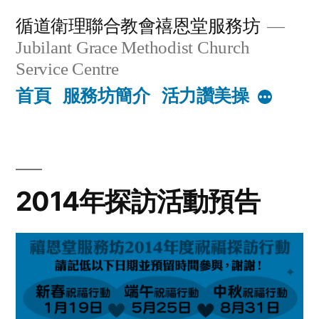
Skip
循道衛理聯合教會禧恩堂服務坊
to
Jubilant Grace Methodist Church
content
Service Centre
首頁
服務坊簡介
活力讚美操
More
2014年探訪活動預告