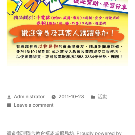
Posted
Posted
Administrator
2011-10-23
活動
by
on
in
Leave a comment
2011
年
服
循道衛理聯合教會禧恩堂服務坊
,
Proudly powered by