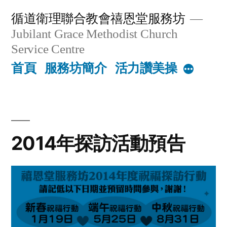
Skip
循道衛理聯合教會禧恩堂服務坊
to
Jubilant Grace Methodist Church
content
Service Centre
首頁
服務坊簡介
活力讚美操
More
2014年探訪活動預告