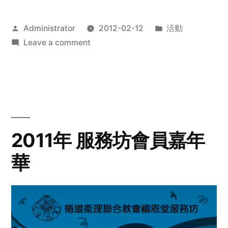
Posted
Posted
Administrator
2012-02-12
活動
by
on
in
Leave a comment
2012
步
行
籌
款
愛
2011年 服務坊會員嘉年
心
華
齊
展
步
關
懷
與