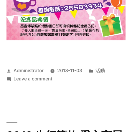
Posted
Posted
Administrator
2013-11-03
活動
by
on
in
Leave a comment
2013
禧
恩
「家‧
點‧
愛」