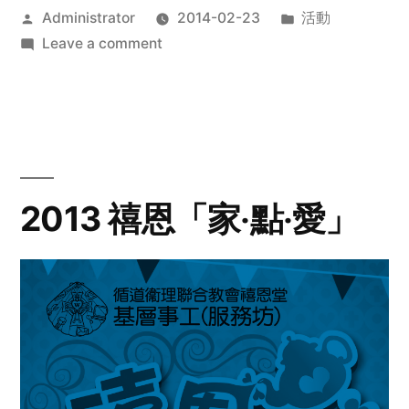
Posted
Posted
Administrator
2014-02-23
活動
by
on
in
Leave a comment
2014
年
探
訪
活
動
2013 禧恩「家‧點‧愛」
預
告