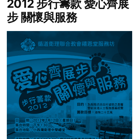
2012 步行籌款 愛心齊展
步 關懷與服務