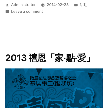
Posted
Posted
Administrator
2014-02-23
活動
by
on
in
Leave a comment
2014
年
探
訪
活
動
2013 禧恩「家‧點‧愛」
預
告