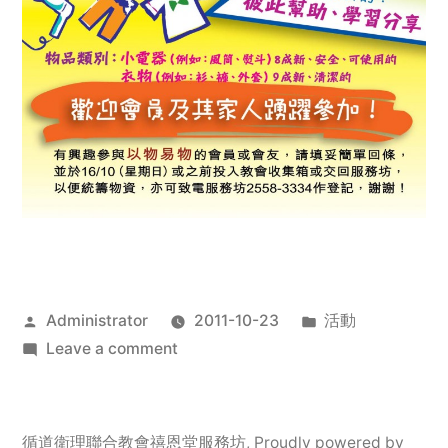
Posted
Posted
Administrator
2011-10-23
活動
by
on
in
Leave a comment
2011
年
服
循道衛理聯合教會禧恩堂服務坊
,
Proudly powered by