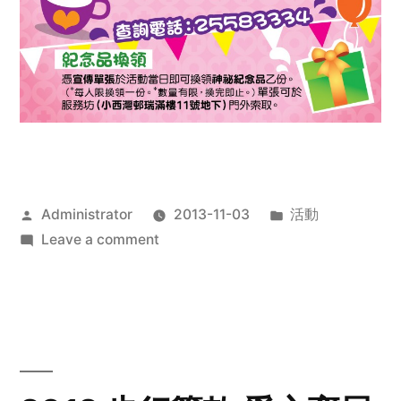
Posted
Posted
Administrator
2013-11-03
活動
by
on
in
Leave a comment
2013
禧
恩
「家‧
點‧
愛」