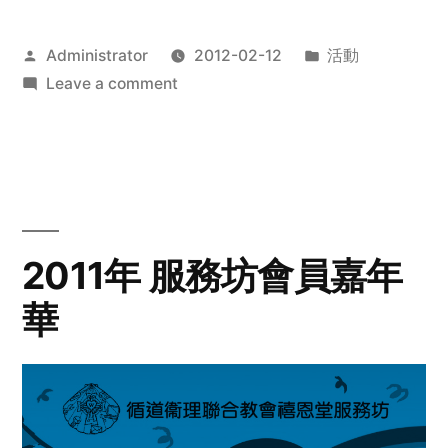
Posted
Posted
Administrator
2012-02-12
活動
by
on
in
Leave a comment
2012
步
行
籌
款
愛
2011年 服務坊會員嘉年
心
華
齊
展
步
關
懷
與