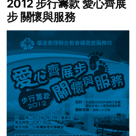
2012 步行籌款 愛心齊展
步 關懷與服務