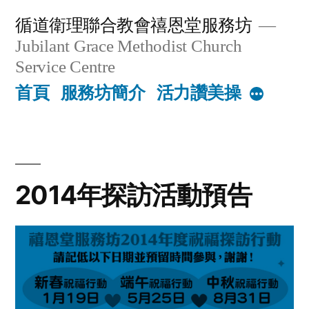
Skip
循道衛理聯合教會禧恩堂服務坊
to
Jubilant Grace Methodist Church
content
Service Centre
首頁
服務坊簡介
活力讚美操
More
2014年探訪活動預告