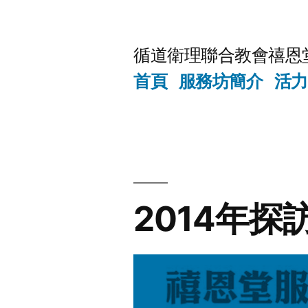
Skip
to
循道衛理聯合教會禧恩
content
首頁
服務坊簡介
活力
2014年探