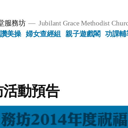
堂服務坊
Jubilant Grace Methodist Churc
讚美操
婦女查經組
親子遊戲閣
功課輔
訪活動預告