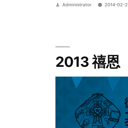
Posted
Administrator
2014-02-2
by
2013 禧恩