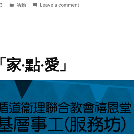
Posted
on
3
活動
Leave a comment
in
2014
年
探
訪
活
動
「家‧點‧愛」
預
告