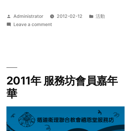
Posted
Posted
Administrator
2012-02-12
活動
by
on
in
Leave a comment
2012
步
行
籌
款
愛
2011年 服務坊會員嘉年
心
華
齊
展
步
關
懷
與