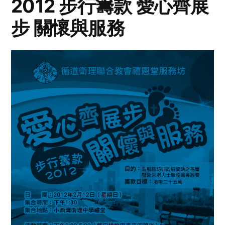
2012 步行籌款 愛心齊展
步 關懷與服務