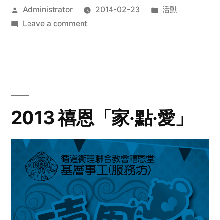
Posted
Posted
Administrator
2014-02-23
活動
by
on
in
Leave a comment
2014
年
探
訪
活
動
2013 禧恩「家‧點‧愛」
預
告