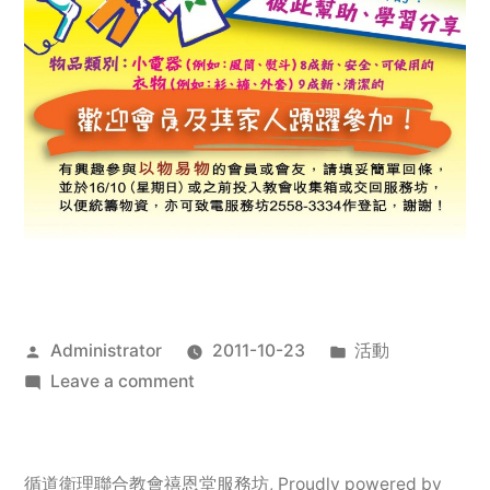
Posted
Posted
Administrator
2011-10-23
活動
by
on
in
Leave a comment
2011
年
服
循道衛理聯合教會禧恩堂服務坊
,
Proudly powered by