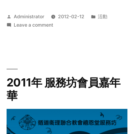
Posted
Posted
Administrator
2012-02-12
活動
by
on
in
Leave a comment
2012
步
行
籌
款
愛
2011年 服務坊會員嘉年
心
華
齊
展
步
關
懷
與