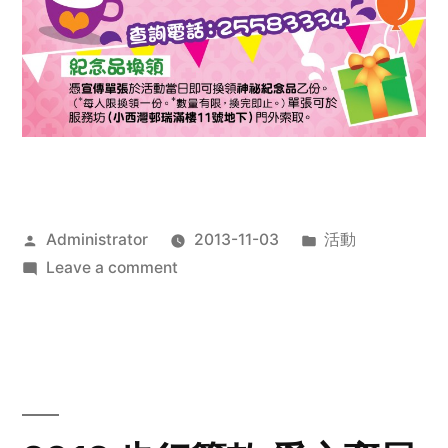
Posted
Posted
Administrator
2013-11-03
活動
by
on
in
Leave a comment
2013
禧
恩
「家‧
點‧
愛」