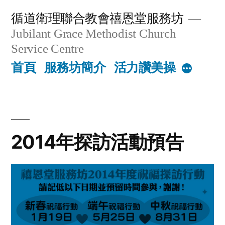
Skip
循道衛理聯合教會禧恩堂服務坊
to
Jubilant Grace Methodist Church
content
Service Centre
首頁
服務坊簡介
活力讚美操
More
2014年探訪活動預告