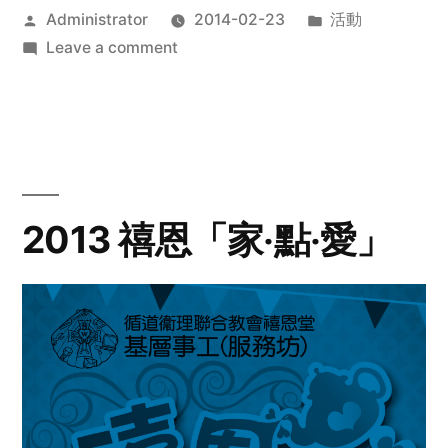
Posted
Posted
Administrator
2014-02-23
活動
by
on
in
Leave a comment
2014
年
探
訪
活
動
2013 禧恩「家‧點‧愛」
預
告