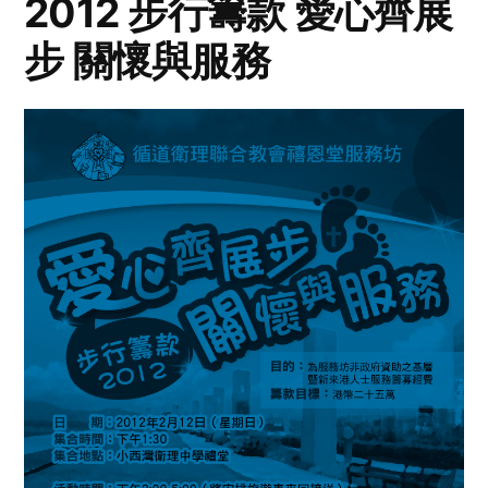
2012 步行籌款 愛心齊展
步 關懷與服務