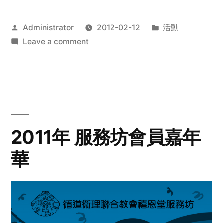
Posted
Posted
Administrator
2012-02-12
活動
by
on
in
Leave a comment
2012
步
行
籌
款
愛
2011年 服務坊會員嘉年
心
華
齊
展
步
關
懷
與