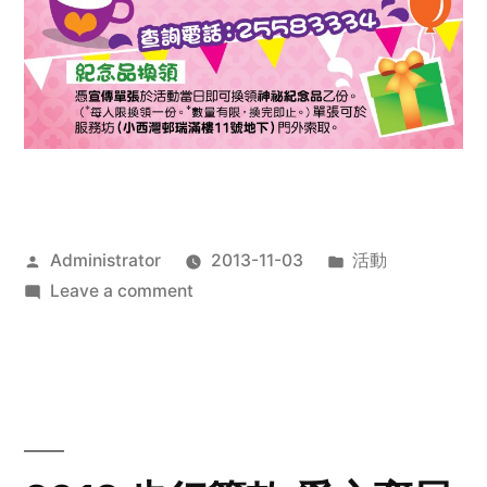
Posted
Posted
Administrator
2013-11-03
活動
by
on
in
Leave a comment
2013
禧
恩
「家‧
點‧
愛」