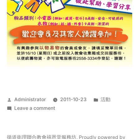
Posted
Posted
Administrator
2011-10-23
活動
by
on
in
Leave a comment
2011
年
服
循道衛理聯合教會禧恩堂服務坊
,
Proudly powered by