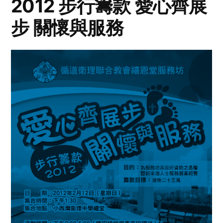
2012 步行籌款 愛心齊展
步 關懷與服務