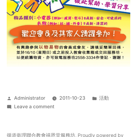
Posted
Posted
Administrator
2011-10-23
活動
by
on
in
Leave a comment
2011
年
服
循道衛理聯合教會禧恩堂服務坊
,
Proudly powered by