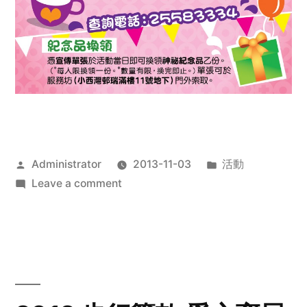
Posted
Posted
Administrator
2013-11-03
活動
by
on
in
Leave a comment
2013
禧
恩
「家‧
點‧
愛」