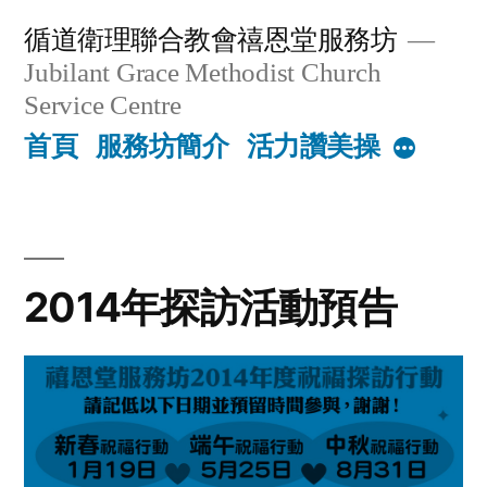
Skip
循道衛理聯合教會禧恩堂服務坊
to
Jubilant Grace Methodist Church
content
Service Centre
首頁
服務坊簡介
活力讚美操
More
2014年探訪活動預告