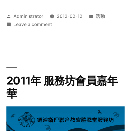
Posted
Posted
Administrator
2012-02-12
活動
by
on
in
Leave a comment
2012
步
行
籌
款
愛
2011年 服務坊會員嘉年
心
華
齊
展
步
關
懷
與