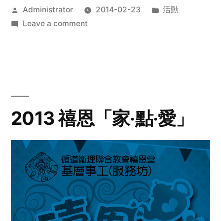
Posted
Posted
Administrator
2014-02-23
活動
by
on
in
Leave a comment
2014
年
探
訪
活
動
2013 禧恩「家‧點‧愛」
預
告