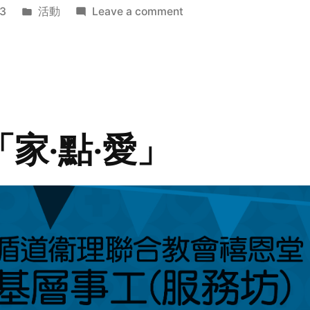
Posted
on
3
活動
Leave a comment
in
2014
年
探
訪
活
動
「家‧點‧愛」
預
告