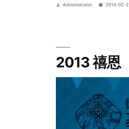
Posted
Administrator
2014-02-2
by
2013 禧恩