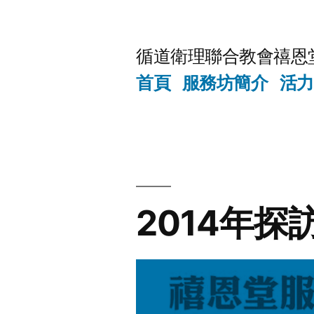
Skip
to
循道衛理聯合教會禧恩
content
首頁
服務坊簡介
活力
2014年探