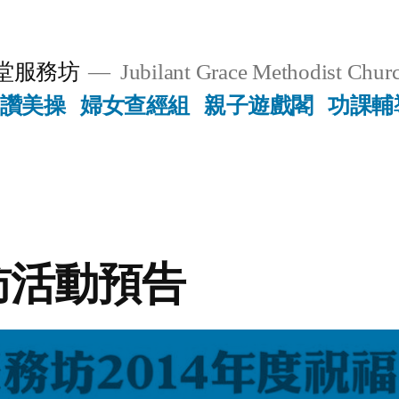
堂服務坊
Jubilant Grace Methodist Churc
讚美操
婦女查經組
親子遊戲閣
功課輔
訪活動預告