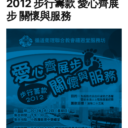
2012 步行籌款 愛心齊展
步 關懷與服務