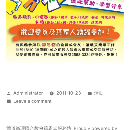
Posted
Posted
Administrator
2011-10-23
活動
by
on
in
Leave a comment
2011
年
服
循道衛理聯合教會禧恩堂服務坊
,
Proudly powered by