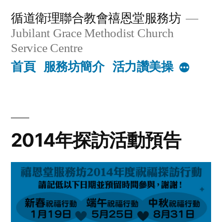
Skip
循道衛理聯合教會禧恩堂服務坊
to
Jubilant Grace Methodist Church
content
Service Centre
首頁
服務坊簡介
活力讚美操
More
2014年探訪活動預告