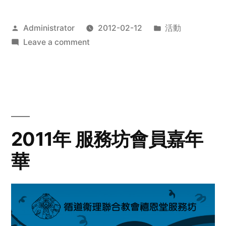
Posted
Posted
Administrator
2012-02-12
活動
by
on
in
Leave a comment
2012
步
行
籌
款
愛
2011年 服務坊會員嘉年
心
華
齊
展
步
關
懷
與