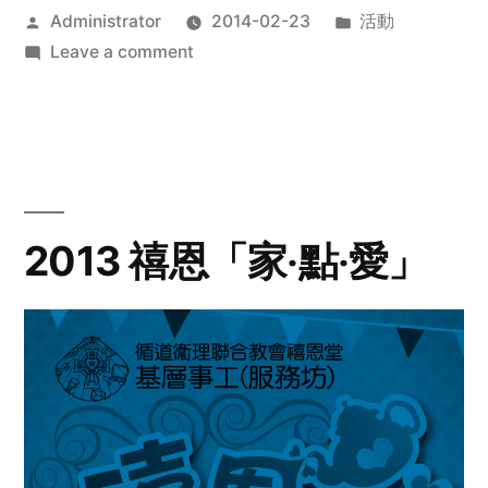
Posted
Posted
Administrator
2014-02-23
活動
by
on
in
Leave a comment
2014
年
探
訪
活
動
2013 禧恩「家‧點‧愛」
預
告