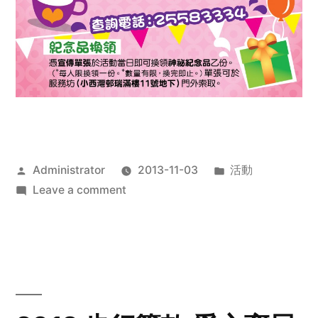
Posted
Posted
Administrator
2013-11-03
活動
by
on
in
Leave a comment
2013
禧
恩
「家‧
點‧
愛」