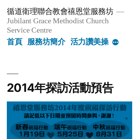
Skip
循道衛理聯合教會禧恩堂服務坊
to
Jubilant Grace Methodist Church
content
Service Centre
首頁
服務坊簡介
活力讚美操
More
2014年探訪活動預告