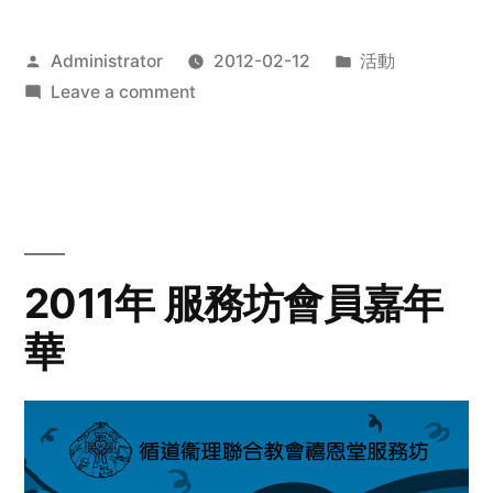
Posted
Posted
Administrator
2012-02-12
活動
by
on
in
Leave a comment
2012
步
行
籌
款
愛
2011年 服務坊會員嘉年
心
華
齊
展
步
關
懷
與