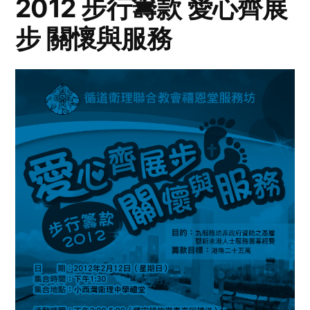
2012 步行籌款 愛心齊展
步 關懷與服務