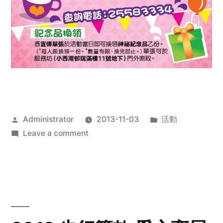
Posted
Posted
Administrator
2013-11-03
活動
by
on
in
Leave a comment
2013
禧
恩
「家‧
點‧
愛」