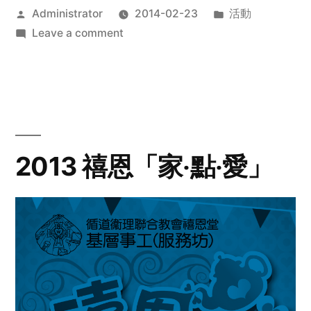
Posted
Posted
Administrator
2014-02-23
活動
by
on
in
Leave a comment
2014
年
探
訪
活
動
2013 禧恩「家‧點‧愛」
預
告