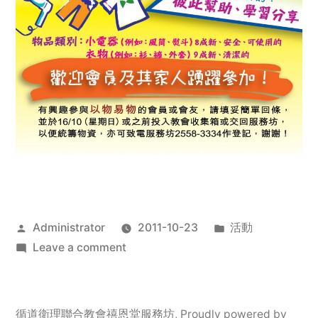
Posted
Posted
Administrator
2011-10-23
活動
by
on
in
Leave a comment
2011
年
服
循道衛理聯合教會禧恩堂服務坊
,
Proudly powered by