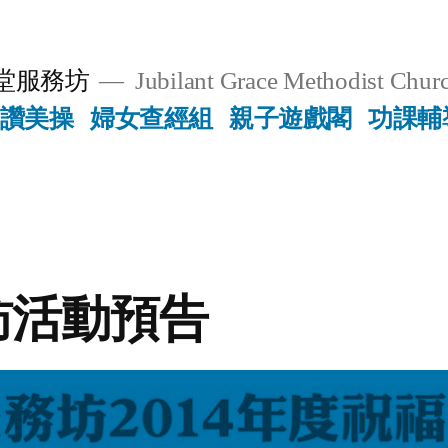
堂服務坊
Jubilant Grace Methodist Churc
讚美操
婦女查經組
親子遊戲閣
功課輔
訪活動預告