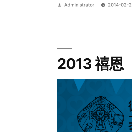
Posted
Administrator
2014-02-2
by
2013 禧恩