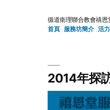
Skip
to
循道衛理聯合教會禧恩
content
首頁
服務坊簡介
活力
2014年探