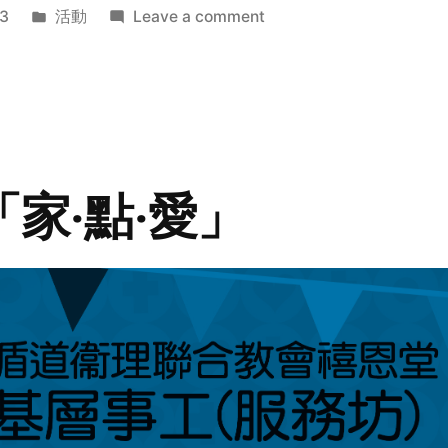
Posted
on
3
活動
Leave a comment
in
2014
年
探
訪
活
動
「家‧點‧愛」
預
告