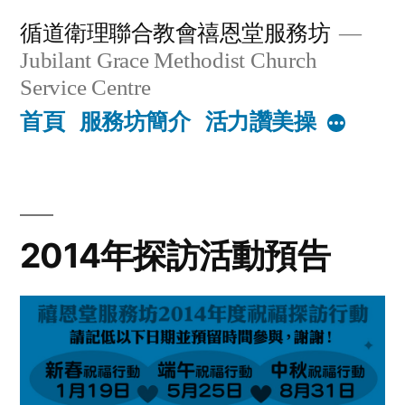
Skip
循道衛理聯合教會禧恩堂服務坊
to
Jubilant Grace Methodist Church
content
Service Centre
首頁
服務坊簡介
活力讚美操
More
2014年探訪活動預告