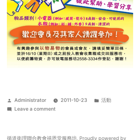
Posted
Posted
Administrator
2011-10-23
活動
by
on
in
Leave a comment
2011
年
服
循道衛理聯合教會禧恩堂服務坊
,
Proudly powered by