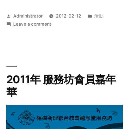
Posted
Posted
Administrator
2012-02-12
活動
by
on
in
Leave a comment
2012
步
行
籌
款
愛
2011年 服務坊會員嘉年
心
華
齊
展
步
關
懷
與