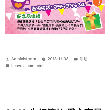
Posted
Posted
Administrator
2013-11-03
活動
by
on
in
Leave a comment
2013
禧
恩
「家‧
點‧
愛」