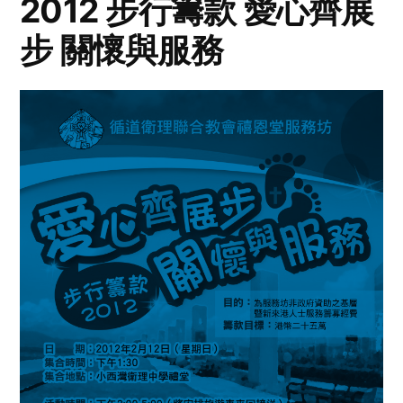
2012 步行籌款 愛心齊展
步 關懷與服務