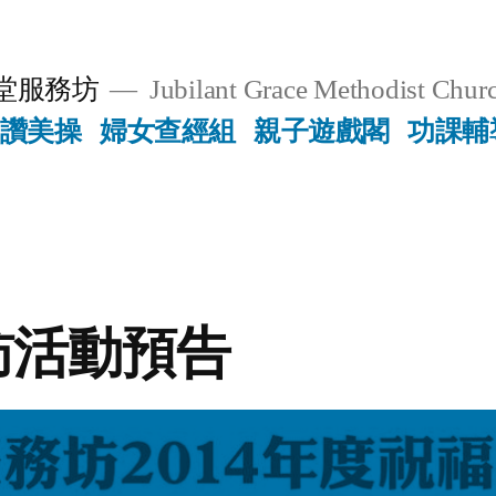
堂服務坊
Jubilant Grace Methodist Churc
讚美操
婦女查經組
親子遊戲閣
功課輔
訪活動預告