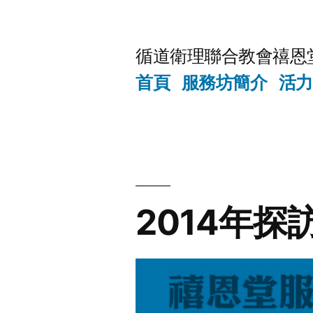
Skip
to
循道衛理聯合教會禧恩
content
首頁
服務坊簡介
活力
2014年探