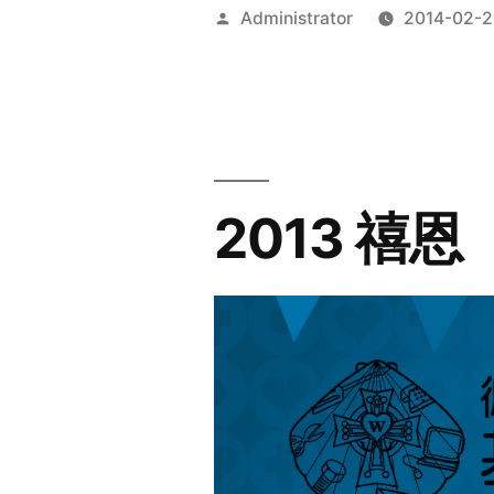
Posted
Administrator
2014-02-2
by
2013 禧恩