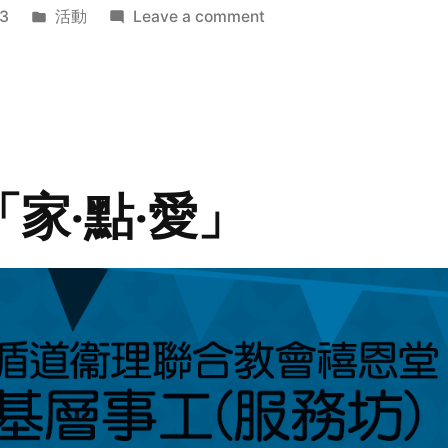
Posted
on
3
活動
Leave a comment
in
2014
年
探
訪
活
動
「家‧點‧愛」
預
告