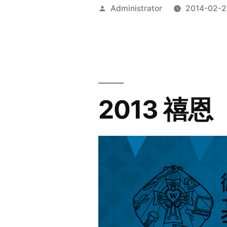
Posted
Administrator
2014-02-2
by
2013 禧恩