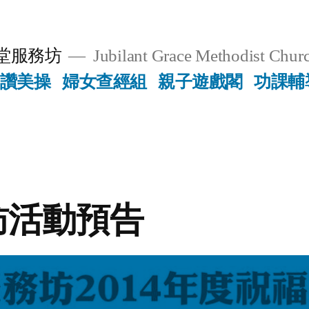
堂服務坊
Jubilant Grace Methodist Churc
讚美操
婦女查經組
親子遊戲閣
功課輔
訪活動預告