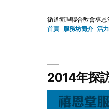
Skip
to
循道衛理聯合教會禧恩
content
首頁
服務坊簡介
活力
2014年探