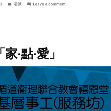
Posted
on
3
活動
Leave a comment
in
2014
年
探
訪
活
動
「家‧點‧愛」
預
告