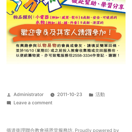
Posted
Posted
Administrator
2011-10-23
活動
by
on
in
Leave a comment
2011
年
服
循道衛理聯合教會禧恩堂服務坊
,
Proudly powered by