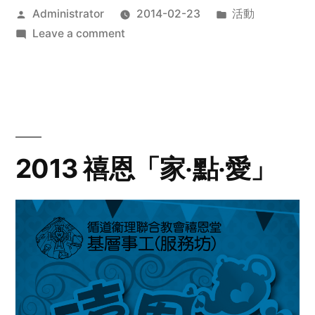
Posted
Posted
Administrator
2014-02-23
活動
by
on
in
Leave a comment
2014
年
探
訪
活
動
2013 禧恩「家‧點‧愛」
預
告