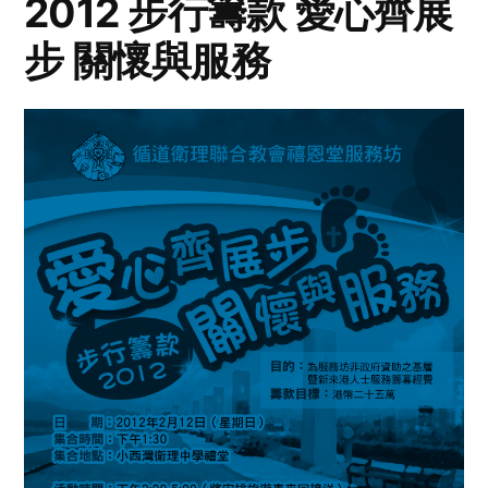
2012 步行籌款 愛心齊展
步 關懷與服務