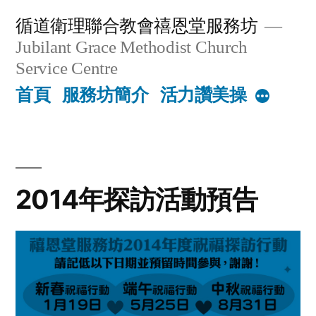
Skip
循道衛理聯合教會禧恩堂服務坊
to
Jubilant Grace Methodist Church
content
Service Centre
首頁
服務坊簡介
活力讚美操
More
2014年探訪活動預告