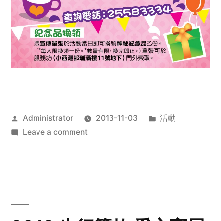
Posted
Posted
Administrator
2013-11-03
活動
by
on
in
Leave a comment
2013
禧
恩
「家‧
點‧
愛」