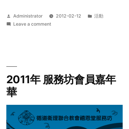
Posted
Posted
Administrator
2012-02-12
活動
by
on
in
Leave a comment
2012
步
行
籌
款
愛
2011年 服務坊會員嘉年
心
華
齊
展
步
關
懷
與