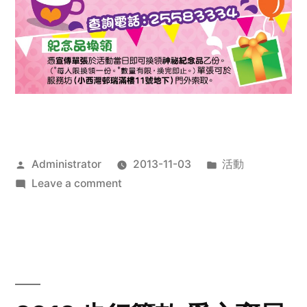
Posted
Posted
Administrator
2013-11-03
活動
by
on
in
Leave a comment
2013
禧
恩
「家‧
點‧
愛」