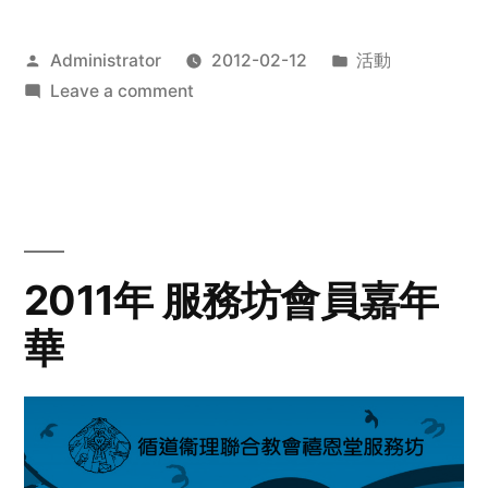
Posted
Posted
Administrator
2012-02-12
活動
by
on
in
Leave a comment
2012
步
行
籌
款
愛
2011年 服務坊會員嘉年
心
華
齊
展
步
關
懷
與