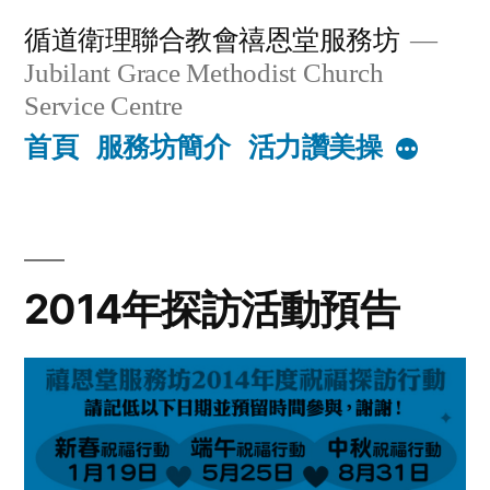
Skip
循道衛理聯合教會禧恩堂服務坊
to
Jubilant Grace Methodist Church
content
Service Centre
首頁
服務坊簡介
活力讚美操
More
2014年探訪活動預告