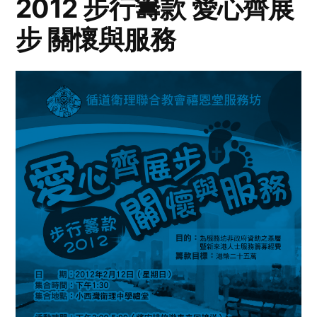
2012 步行籌款 愛心齊展
步 關懷與服務