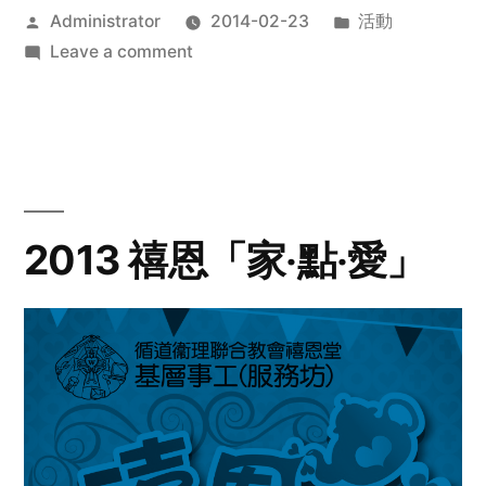
Posted
Posted
Administrator
2014-02-23
活動
by
on
in
Leave a comment
2014
年
探
訪
活
動
2013 禧恩「家‧點‧愛」
預
告