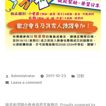
Posted
Posted
Administrator
2011-10-23
活動
by
on
in
Leave a comment
2011
年
服
循道衛理聯合教會禧恩堂服務坊
,
Proudly powered by