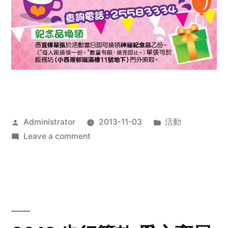
Posted
Posted
Administrator
2013-11-03
活動
by
on
in
Leave a comment
2013
禧
恩
「家‧
點‧
愛」