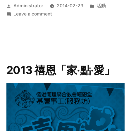
Posted
Posted
Administrator
2014-02-23
活動
by
on
in
Leave a comment
2014
年
探
訪
活
動
2013 禧恩「家‧點‧愛」
預
告