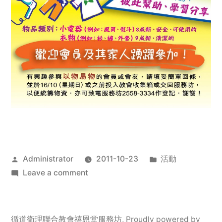
Posted
Posted
Administrator
2011-10-23
活動
by
on
in
Leave a comment
2011
年
服
循道衛理聯合教會禧恩堂服務坊
,
Proudly powered by