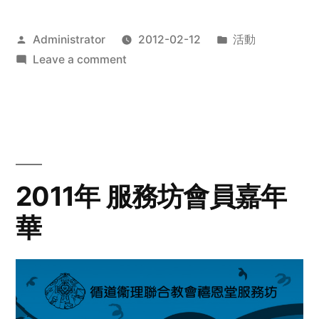
Posted
Posted
Administrator
2012-02-12
活動
by
on
in
Leave a comment
2012
步
行
籌
款
愛
2011年 服務坊會員嘉年
心
華
齊
展
步
關
懷
與