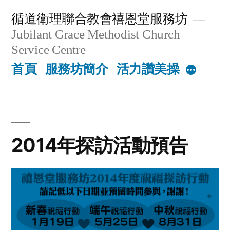
Skip
循道衛理聯合教會禧恩堂服務坊
to
Jubilant Grace Methodist Church
content
Service Centre
首頁
服務坊簡介
活力讚美操
More
2014年探訪活動預告