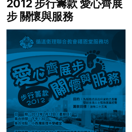
2012 步行籌款 愛心齊展
步 關懷與服務