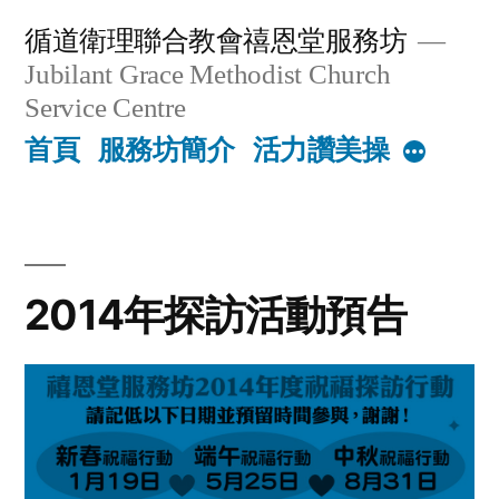
Skip
循道衛理聯合教會禧恩堂服務坊
to
Jubilant Grace Methodist Church
content
Service Centre
首頁
服務坊簡介
活力讚美操
More
2014年探訪活動預告