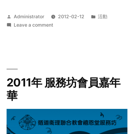
Posted
Posted
Administrator
2012-02-12
活動
by
on
in
Leave a comment
2012
步
行
籌
款
愛
2011年 服務坊會員嘉年
心
華
齊
展
步
關
懷
與