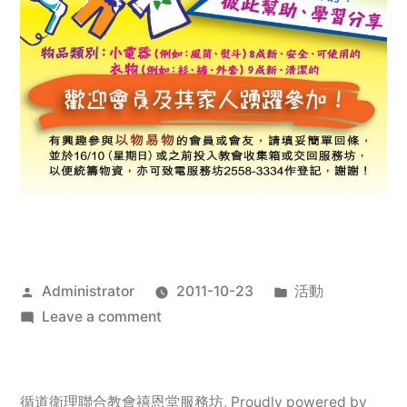
Posted
Posted
Administrator
2011-10-23
活動
by
on
in
Leave a comment
2011
年
服
循道衛理聯合教會禧恩堂服務坊
,
Proudly powered by