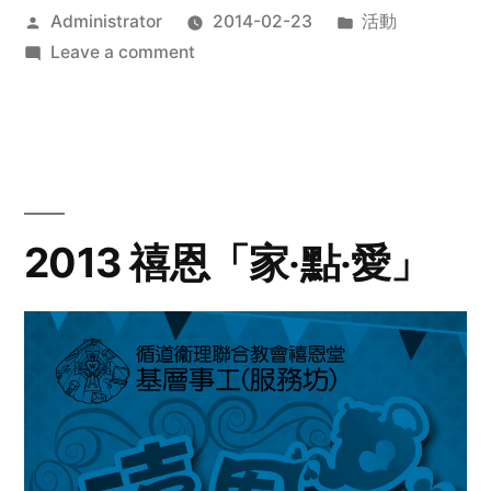
Posted
Posted
Administrator
2014-02-23
活動
by
on
in
Leave a comment
2014
年
探
訪
活
動
2013 禧恩「家‧點‧愛」
預
告