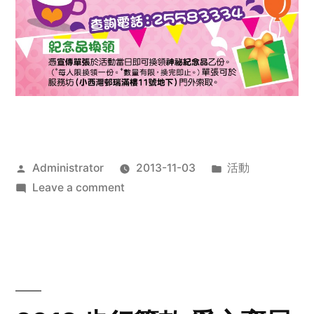
Posted
Posted
Administrator
2013-11-03
活動
by
on
in
Leave a comment
2013
禧
恩
「家‧
點‧
愛」