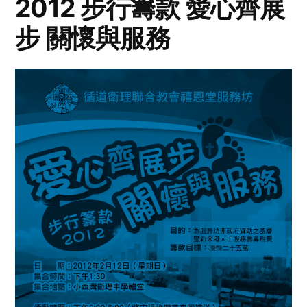
2012 步行籌款 愛心齊展
步 關懷與服務