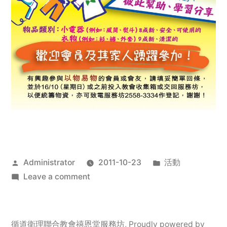
Posted
Posted
Administrator
2011-10-23
活動
by
on
in
Leave a comment
2011
年
服
循道衛理聯合教會禧恩堂服務坊
,
Proudly powered by