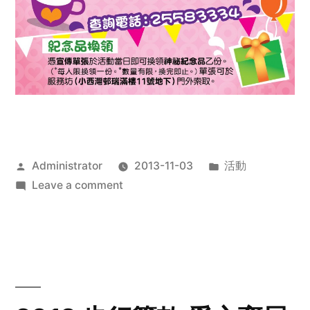
Posted
Posted
Administrator
2013-11-03
活動
by
on
in
Leave a comment
2013
禧
恩
「家‧
點‧
愛」