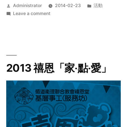
Posted
Posted
Administrator
2014-02-23
活動
by
on
in
Leave a comment
2014
年
探
訪
活
動
2013 禧恩「家‧點‧愛」
預
告