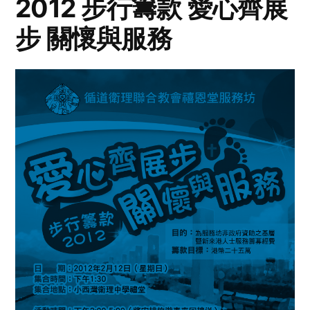
2012 步行籌款 愛心齊展
步 關懷與服務