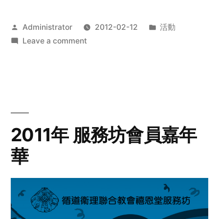
Posted
Posted
Administrator
2012-02-12
活動
by
on
in
Leave a comment
2012
步
行
籌
款
愛
2011年 服務坊會員嘉年
心
華
齊
展
步
關
懷
與