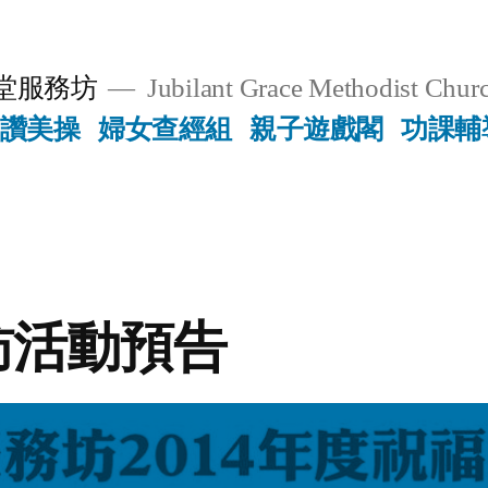
堂服務坊
Jubilant Grace Methodist Churc
讚美操
婦女查經組
親子遊戲閣
功課輔
訪活動預告