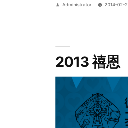
Posted
Administrator
2014-02-2
by
2013 禧恩