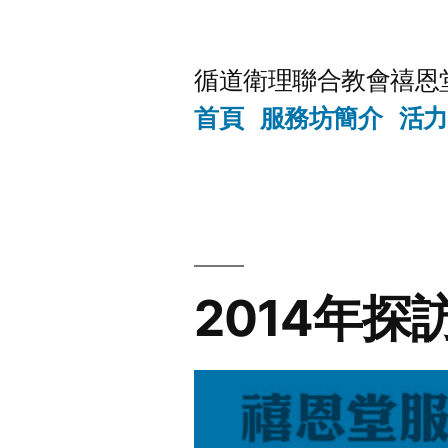
Skip
to
循道衛理聯合教會禧恩
content
首頁
服務坊簡介
活力
2014年探