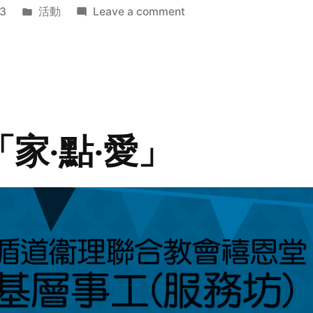
Posted
on
3
活動
Leave a comment
in
2014
年
探
訪
活
動
「家‧點‧愛」
預
告