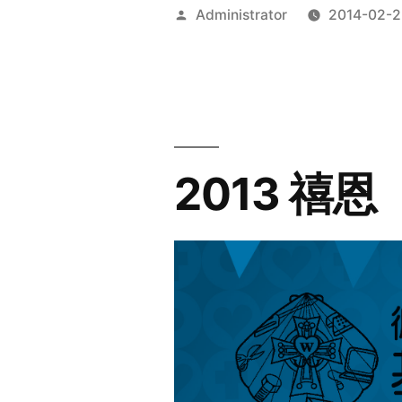
Posted
Administrator
2014-02-2
by
2013 禧恩