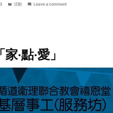
Posted
on
3
活動
Leave a comment
in
2014
年
探
訪
活
動
「家‧點‧愛」
預
告