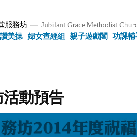
堂服務坊
Jubilant Grace Methodist Churc
讚美操
婦女查經組
親子遊戲閣
功課輔
訪活動預告