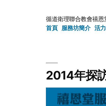
Skip
to
循道衛理聯合教會禧恩
content
首頁
服務坊簡介
活力
2014年探