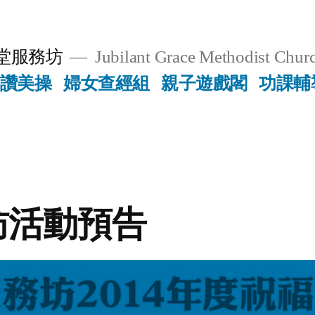
堂服務坊
Jubilant Grace Methodist Churc
讚美操
婦女查經組
親子遊戲閣
功課輔
訪活動預告