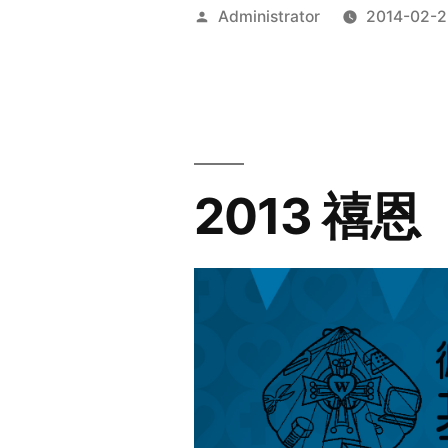
Posted
Administrator
2014-02-2
by
2013 禧恩