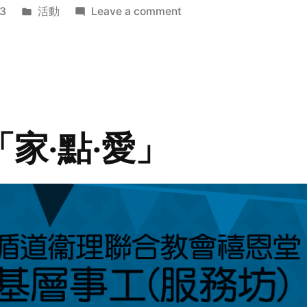
Posted
on
3
活動
Leave a comment
in
2014
年
探
訪
活
動
「家‧點‧愛」
預
告