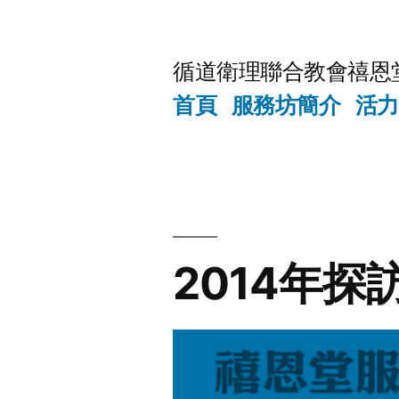
Skip
to
循道衛理聯合教會禧恩
content
首頁
服務坊簡介
活力
2014年探