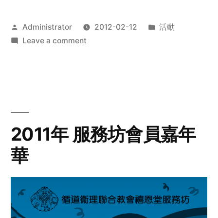
Posted
Posted
Administrator
2012-02-12
活動
by
on
in
Leave a comment
2012
步
行
籌
款
愛
2011年 服務坊會員嘉年
心
華
齊
展
步
關
懷
與