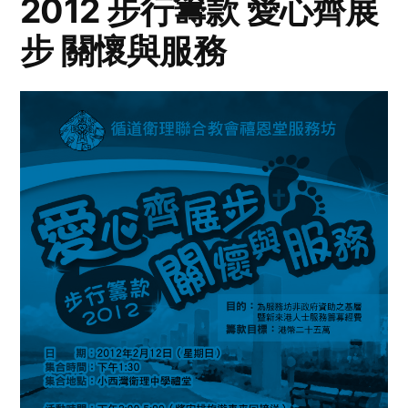
2012 步行籌款 愛心齊展
步 關懷與服務