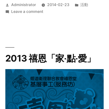
Posted
Posted
Administrator
2014-02-23
活動
by
on
in
Leave a comment
2014
年
探
訪
活
動
2013 禧恩「家‧點‧愛」
預
告