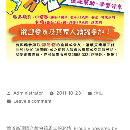
Posted
Posted
Administrator
2011-10-23
活動
by
on
in
Leave a comment
2011
年
服
循道衛理聯合教會禧恩堂服務坊
,
Proudly powered by