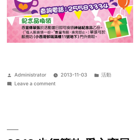
Posted
Posted
Administrator
2013-11-03
活動
by
on
in
Leave a comment
2013
禧
恩
「家‧
點‧
愛」