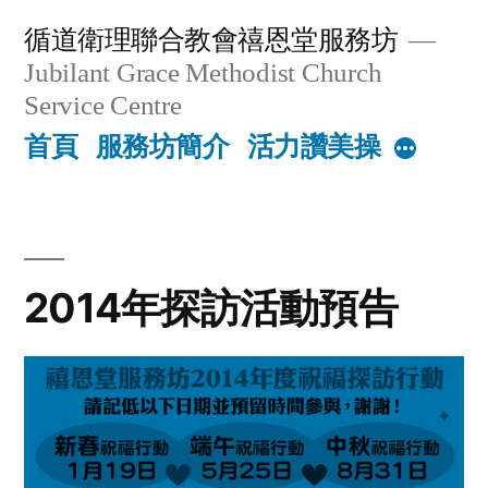
Skip
循道衛理聯合教會禧恩堂服務坊
to
Jubilant Grace Methodist Church
content
Service Centre
首頁
服務坊簡介
活力讚美操
More
2014年探訪活動預告