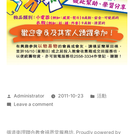
Posted
Posted
Administrator
2011-10-23
活動
by
on
in
Leave a comment
2011
年
服
循道衛理聯合教會禧恩堂服務坊
,
Proudly powered by