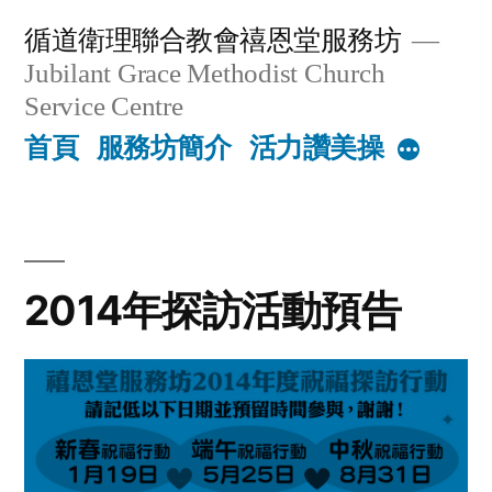
Skip
循道衛理聯合教會禧恩堂服務坊
to
Jubilant Grace Methodist Church
content
Service Centre
首頁
服務坊簡介
活力讚美操
More
2014年探訪活動預告