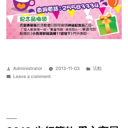
Posted
Posted
Administrator
2013-11-03
活動
by
on
in
Leave a comment
2013
禧
恩
「家‧
點‧
愛」