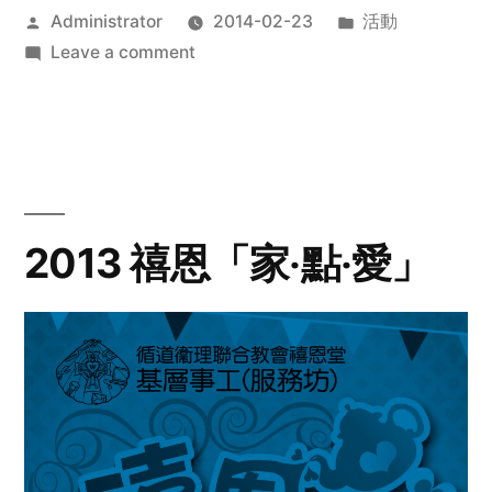
Posted
Posted
Administrator
2014-02-23
活動
by
on
in
Leave a comment
2014
年
探
訪
活
動
2013 禧恩「家‧點‧愛」
預
告