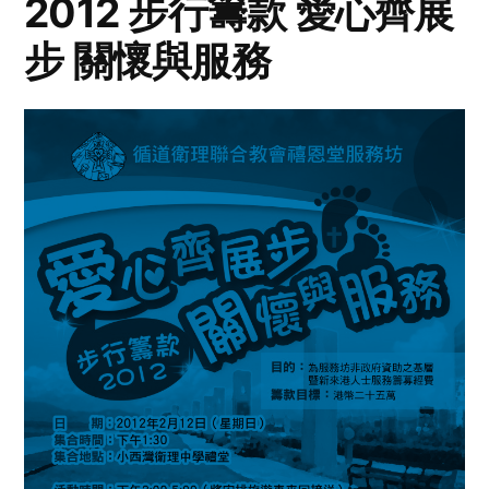
2012 步行籌款 愛心齊展
步 關懷與服務