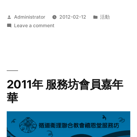
Posted
Posted
Administrator
2012-02-12
活動
by
on
in
Leave a comment
2012
步
行
籌
款
愛
2011年 服務坊會員嘉年
心
華
齊
展
步
關
懷
與