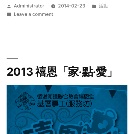
Posted
Posted
Administrator
2014-02-23
活動
by
on
in
Leave a comment
2014
年
探
訪
活
動
2013 禧恩「家‧點‧愛」
預
告