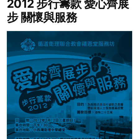
2012 步行籌款 愛心齊展
步 關懷與服務