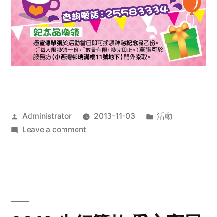
Posted
Posted
Administrator
2013-11-03
活動
by
on
in
Leave a comment
2013
禧
恩
「家‧
點‧
愛」