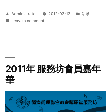
Posted
Posted
Administrator
2012-02-12
活動
by
on
in
Leave a comment
2012
步
行
籌
款
愛
2011年 服務坊會員嘉年
心
華
齊
展
步
關
懷
與