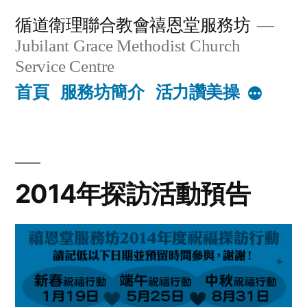
Skip
循道衛理聯合教會禧恩堂服務坊
to
Jubilant Grace Methodist Church
content
Service Centre
首頁
服務坊簡介
活力讚美操
More
2014年探訪活動預告