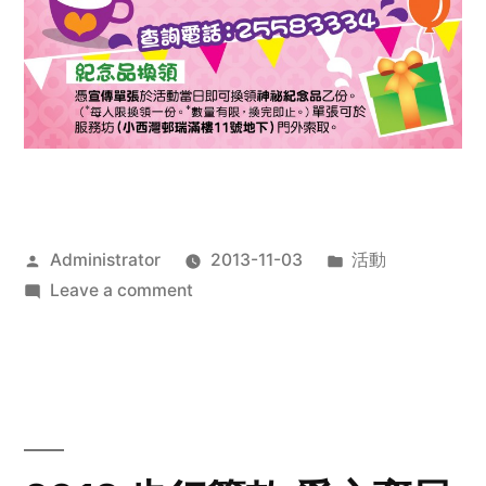
Posted
Posted
Administrator
2013-11-03
活動
by
on
in
Leave a comment
2013
禧
恩
「家‧
點‧
愛」