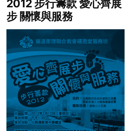
2012 步行籌款 愛心齊展
步 關懷與服務