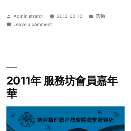
Posted
Posted
Administrator
2012-02-12
活動
by
on
in
Leave a comment
2012
步
行
籌
款
愛
2011年 服務坊會員嘉年
心
華
齊
展
步
關
懷
與