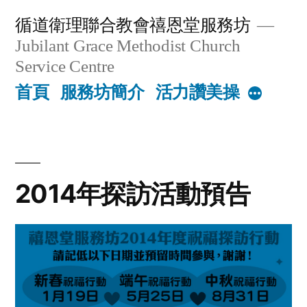
Skip
循道衛理聯合教會禧恩堂服務坊
to
Jubilant Grace Methodist Church
content
Service Centre
首頁
服務坊簡介
活力讚美操
More
2014年探訪活動預告