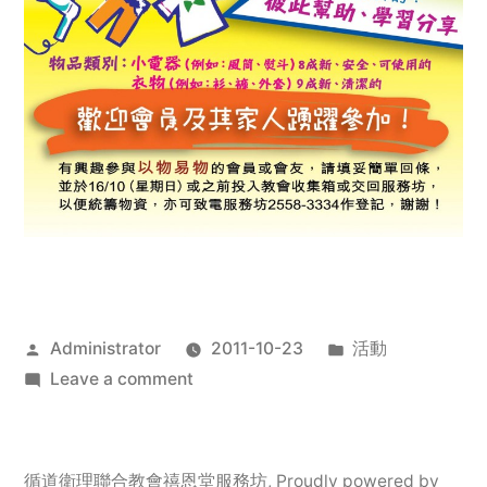
Posted
Posted
Administrator
2011-10-23
活動
by
on
in
Leave a comment
2011
年
服
循道衛理聯合教會禧恩堂服務坊
,
Proudly powered by