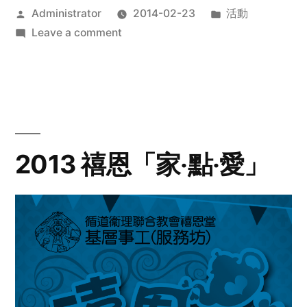
Posted
Posted
Administrator
2014-02-23
活動
by
on
in
Leave a comment
2014
年
探
訪
活
動
2013 禧恩「家‧點‧愛」
預
告