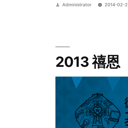
Posted
Administrator
2014-02-2
by
2013 禧恩