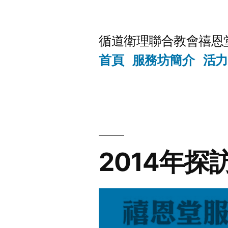
Skip
to
循道衛理聯合教會禧恩
content
首頁
服務坊簡介
活力
2014年探