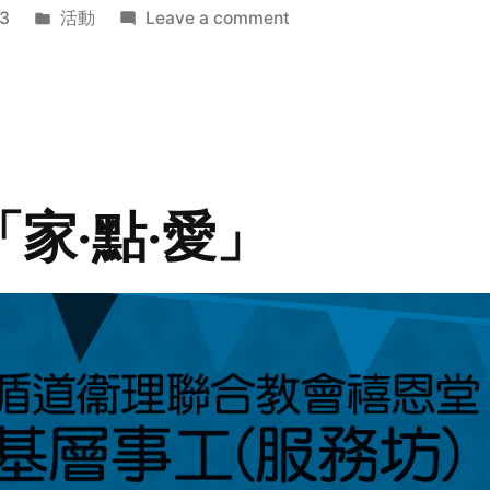
Posted
on
3
活動
Leave a comment
in
2014
年
探
訪
活
動
「家‧點‧愛」
預
告