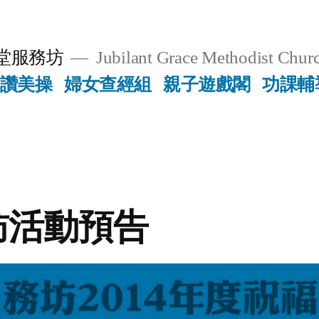
堂服務坊
Jubilant Grace Methodist Churc
讚美操
婦女查經組
親子遊戲閣
功課輔
訪活動預告