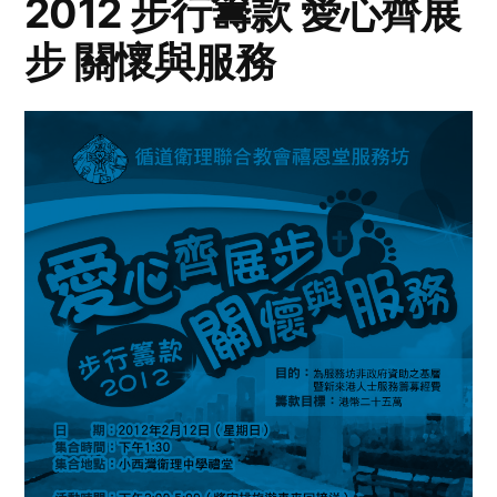
2012 步行籌款 愛心齊展
步 關懷與服務