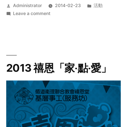
Posted
Posted
Administrator
2014-02-23
活動
by
on
in
Leave a comment
2014
年
探
訪
活
動
2013 禧恩「家‧點‧愛」
預
告