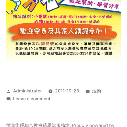
Posted
Posted
Administrator
2011-10-23
活動
by
on
in
Leave a comment
2011
年
服
循道衛理聯合教會禧恩堂服務坊
,
Proudly powered by