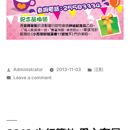
Posted
Posted
Administrator
2013-11-03
活動
by
on
in
Leave a comment
2013
禧
恩
「家‧
點‧
愛」