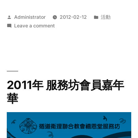
Posted
Posted
Administrator
2012-02-12
活動
by
on
in
Leave a comment
2012
步
行
籌
款
愛
2011年 服務坊會員嘉年
心
華
齊
展
步
關
懷
與