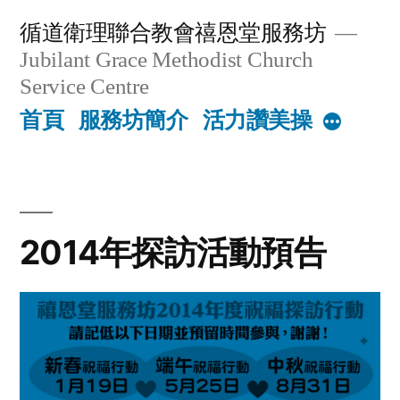
Skip
循道衛理聯合教會禧恩堂服務坊
to
Jubilant Grace Methodist Church
content
Service Centre
首頁
服務坊簡介
活力讚美操
More
2014年探訪活動預告