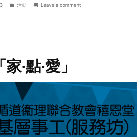
Posted
on
3
活動
Leave a comment
in
2014
年
探
訪
活
動
「家‧點‧愛」
預
告