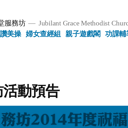
堂服務坊
Jubilant Grace Methodist Churc
讚美操
婦女查經組
親子遊戲閣
功課輔
訪活動預告