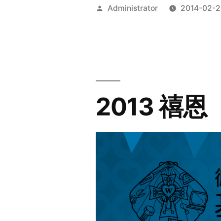
Posted
Administrator
2014-02-2
by
2013 禧恩