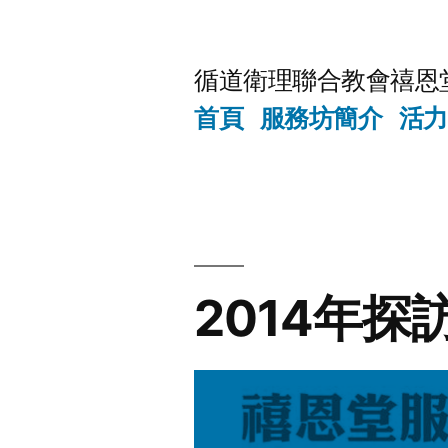
Skip
to
循道衛理聯合教會禧恩
content
首頁
服務坊簡介
活力
2014年探