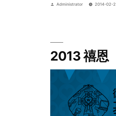
Posted
Administrator
2014-02-2
by
2013 禧恩