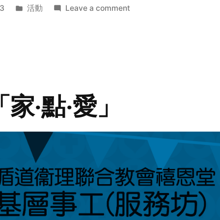
Posted
on
3
活動
Leave a comment
in
2014
年
探
訪
活
動
「家‧點‧愛」
預
告