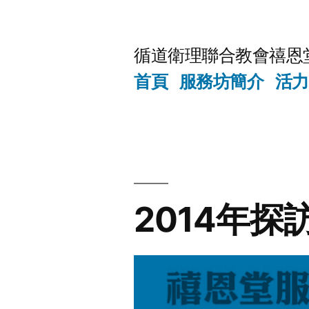
Skip
to
循道衛理聯合教會禧恩
content
首頁
服務坊簡介
活力
2014年探