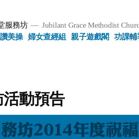
堂服務坊
Jubilant Grace Methodist Churc
讚美操
婦女查經組
親子遊戲閣
功課輔
訪活動預告