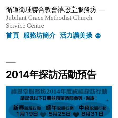
Skip
循道衛理聯合教會禧恩堂服務坊
to
Jubilant Grace Methodist Church
content
Service Centre
首頁
服務坊簡介
活力讚美操
More
2014年探訪活動預告