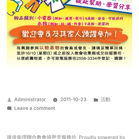
Posted
Posted
Administrator
2011-10-23
活動
by
on
in
Leave a comment
2011
年
服
循道衛理聯合教會禧恩堂服務坊
,
Proudly powered by