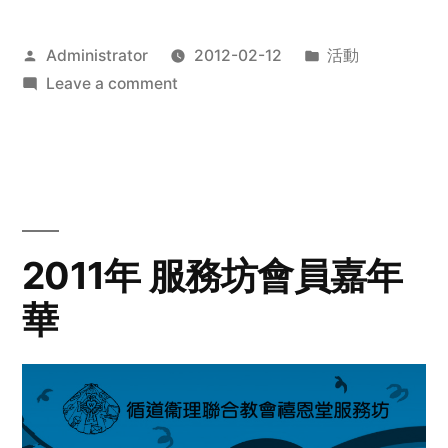
Posted
Posted
Administrator
2012-02-12
活動
by
on
in
Leave a comment
2012
步
行
籌
款
愛
2011年 服務坊會員嘉年
心
華
齊
展
步
關
懷
與