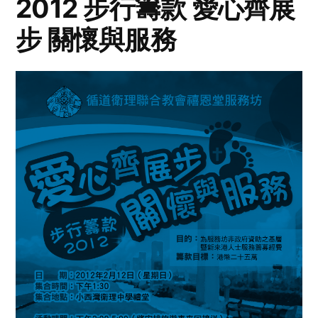
2012 步行籌款 愛心齊展
步 關懷與服務