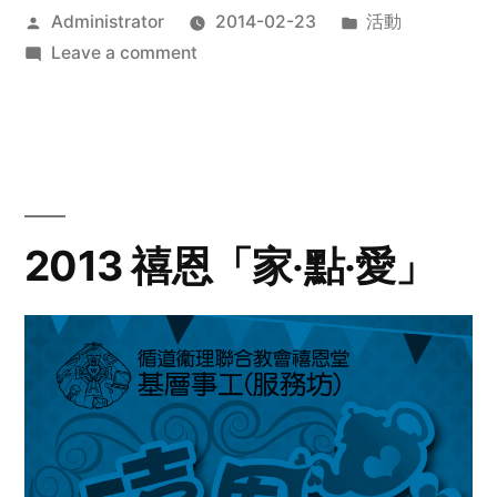
Posted
Posted
Administrator
2014-02-23
活動
by
on
in
Leave a comment
2014
年
探
訪
活
動
2013 禧恩「家‧點‧愛」
預
告