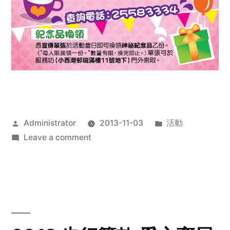
Posted
Posted
Administrator
2013-11-03
活動
by
on
in
Leave a comment
2013
禧
恩
「家‧
點‧
愛」